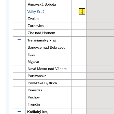
Rimavská Sobota
Veľký Krtíš
Zvolen
Žarnovica
Žiar nad Hronom
Trenčiansky kraj
Bánovce nad Bebravou
Ilava
Myjava
Nové Mesto nad Váhom
Partizánske
Považská Bystrica
Prievidza
Púchov
Trenčín
Košický kraj