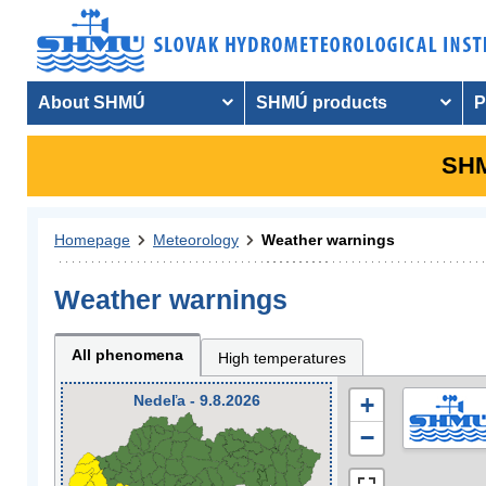
About SHMÚ
SHMÚ products
P
SHM
Homepage
Meteorology
Weather warnings
Weather warnings
All phenomena
High temperatures
Nedeľa - 9.8.2026
+
−