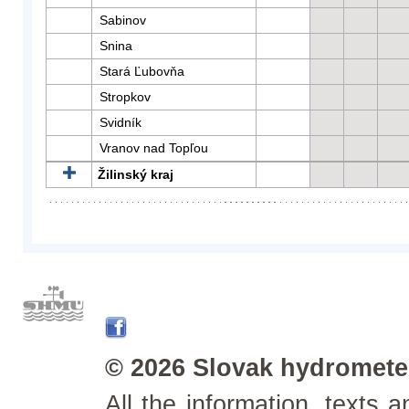
Sabinov
Snina
Stará Ľubovňa
Stropkov
Svidník
Vranov nad Topľou
Žilinský kraj
© 2026 Slovak hydrometeo
All the information, texts