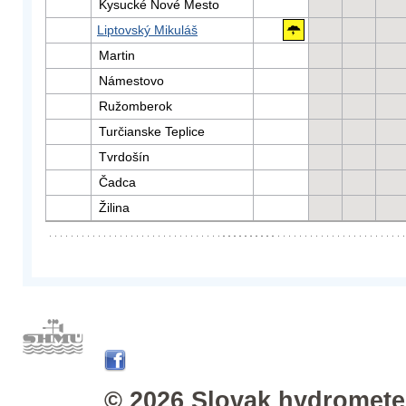
Kysucké Nové Mesto
Liptovský Mikuláš
Martin
Námestovo
Ružomberok
Turčianske Teplice
Tvrdošín
Čadca
Žilina
© 2026 Slovak hydrometeo