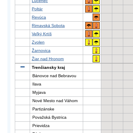
Lučenec
Poltár
Revúca
Rimavská Sobota
Veľký Krtíš
Zvolen
Žarnovica
Žiar nad Hronom
Trenčiansky kraj
Bánovce nad Bebravou
Ilava
Myjava
Nové Mesto nad Váhom
Partizánske
Považská Bystrica
Prievidza