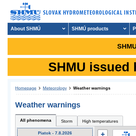
About SHMÚ
SHMÚ products
P
SHMU 
SHMU issued hy
Homepage
Meteorology
Weather warnings
Weather warnings
All phenomena
Storm
High temperatures
Piatok - 7.8.2026
+