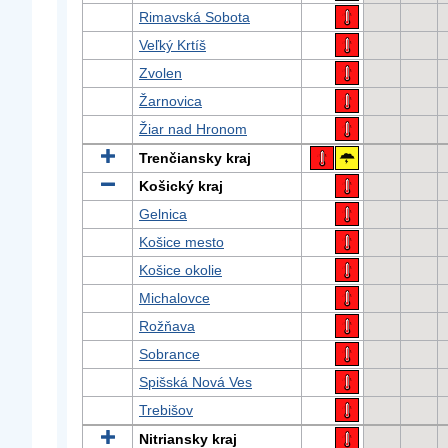
Rimavská Sobota
Veľký Krtíš
Zvolen
Žarnovica
Žiar nad Hronom
Trenčiansky kraj
Košický kraj
Gelnica
Košice mesto
Košice okolie
Michalovce
Rožňava
Sobrance
Spišská Nová Ves
Trebišov
Nitriansky kraj