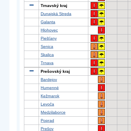
Trnavský kraj
Dunajská Streda
Galanta
Hlohovec
Piešťany
Senica
Skalica
Trnava
Prešovský kraj
Bardejov
Humenné
Kežmarok
Levoča
Medzilaborce
Poprad
Prešov