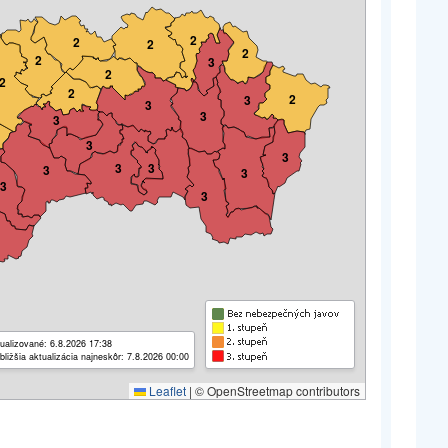
2
2
2
2
2
3
2
2
2
2
3
3
3
3
3
3
3
3
3
3
3
3
ualizované: 6.8.2026 17:38
bližšia aktualizácia najneskôr: 7.8.2026 00:00
Leaflet
|
© OpenStreetmap contributors