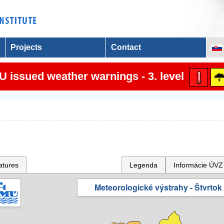
Projects
Contact
 issued weather warnings - 3. level
atures
Legenda
Informácie ÚVZ
Meteorologické výstrahy - Štvrtok 