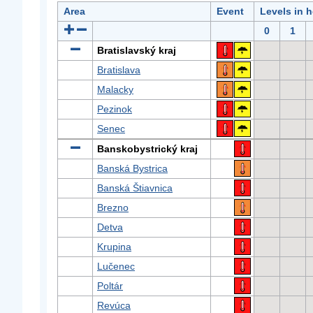
Area
Event
Levels in 
0
1
Bratislavský kraj
Bratislava
Malacky
Pezinok
Senec
Banskobystrický kraj
Banská Bystrica
Banská Štiavnica
Brezno
Detva
Krupina
Lučenec
Poltár
Revúca