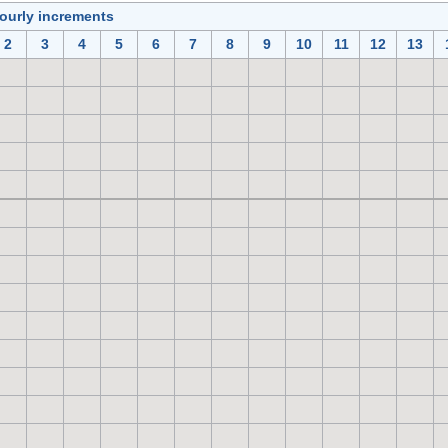
hourly increments
2
3
4
5
6
7
8
9
10
11
12
13