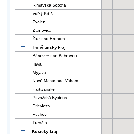
Rimavská Sobota
Veľký Krtíš
Zvolen
Žarnovica
Žiar nad Hronom
Trenčiansky kraj
Bánovce nad Bebravou
Ilava
Myjava
Nové Mesto nad Váhom
Partizánske
Považská Bystrica
Prievidza
Púchov
Trenčín
Košický kraj