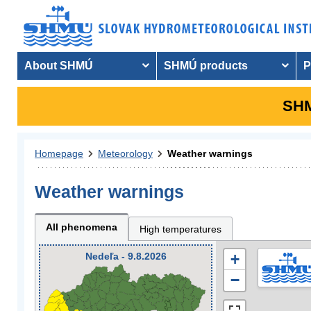
About SHMÚ
SHMÚ products
P
SHM
Homepage
Meteorology
Weather warnings
Weather warnings
All phenomena
High temperatures
Nedeľa - 9.8.2026
+
−