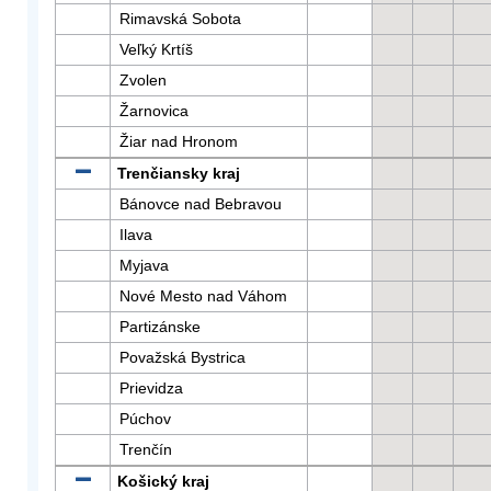
Rimavská Sobota
Veľký Krtíš
Zvolen
Žarnovica
Žiar nad Hronom
Trenčiansky kraj
Bánovce nad Bebravou
Ilava
Myjava
Nové Mesto nad Váhom
Partizánske
Považská Bystrica
Prievidza
Púchov
Trenčín
Košický kraj