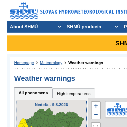
About SHMÚ
SHMÚ products
P
SHM
Homepage
Meteorology
Weather warnings
Weather warnings
All phenomena
High temperatures
Nedeľa - 9.8.2026
+
−