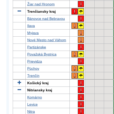
Žiar nad Hronom
Trenčiansky kraj
Bánovce nad Bebravou
Ilava
Myjava
Nové Mesto nad Váhom
Partizánske
Považská Bystrica
Prievidza
Púchov
Trenčín
Košický kraj
Nitriansky kraj
Komárno
Levice
Nitra