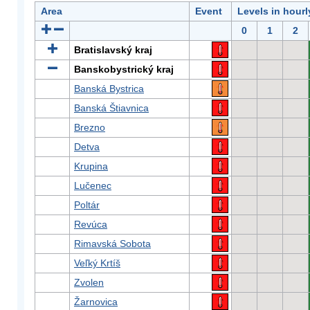
Area
Event
Levels in hour
0
1
2
Bratislavský kraj
Banskobystrický kraj
Banská Bystrica
Banská Štiavnica
Brezno
Detva
Krupina
Lučenec
Poltár
Revúca
Rimavská Sobota
Veľký Krtíš
Zvolen
Žarnovica