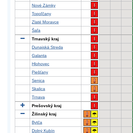
Nové Zámky
Topoľčany
Zlaté Moravce
Šaľa
Trnavský kraj
Dunajská Streda
Galanta
Hlohovec
Piešťany
Senica
Skalica
Trnava
Prešovský kraj
Žilinský kraj
Bytča
Dolný Kubín