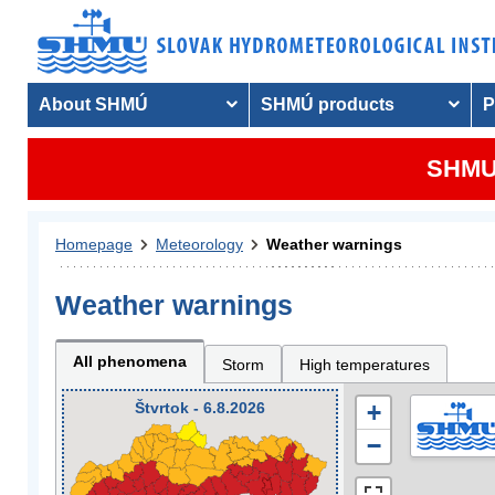
About SHMÚ
SHMÚ products
P
SHMU 
Homepage
Meteorology
Weather warnings
Weather warnings
All phenomena
Storm
High temperatures
Štvrtok - 6.8.2026
+
−