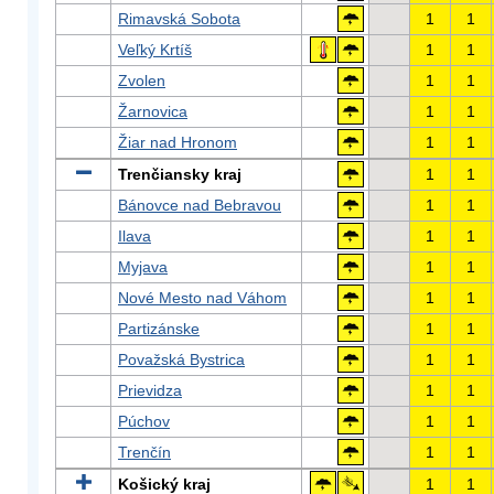
Rimavská Sobota
1
1
Veľký Krtíš
1
1
Zvolen
1
1
Žarnovica
1
1
Žiar nad Hronom
1
1
Trenčiansky kraj
1
1
Bánovce nad Bebravou
1
1
Ilava
1
1
Myjava
1
1
Nové Mesto nad Váhom
1
1
Partizánske
1
1
Považská Bystrica
1
1
Prievidza
1
1
Púchov
1
1
Trenčín
1
1
Košický kraj
1
1