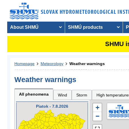
About SHMÚ
SHMÚ products
P
SHMU is
Homepage
Meteorology
Weather warnings
Weather warnings
All phenomena
Wind
Storm
High temperature
Piatok - 7.8.2026
+
−