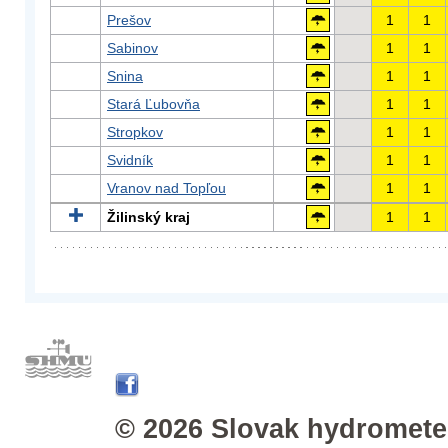
Prešov
1
1
Sabinov
1
1
Snina
1
1
Stará Ľubovňa
1
1
Stropkov
1
1
Svidník
1
1
Vranov nad Topľou
1
1
Žilinský kraj
1
1
© 2026 Slovak hydrometeo