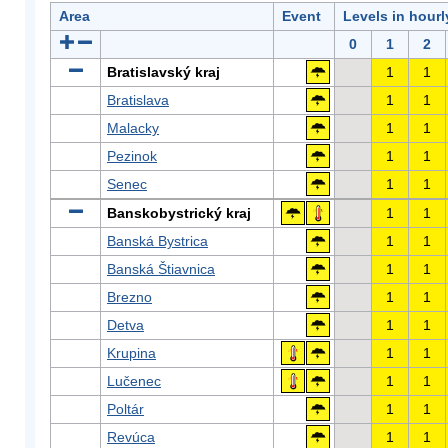
Area
Event
Levels in hour
0
1
2
Bratislavský kraj
1
1
Bratislava
1
1
Malacky
1
1
Pezinok
1
1
Senec
1
1
Banskobystrický kraj
1
1
Banská Bystrica
1
1
Banská Štiavnica
1
1
Brezno
1
1
Detva
1
1
Krupina
1
1
Lučenec
1
1
Poltár
1
1
Revúca
1
1