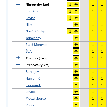
Nitriansky kraj
1
1
Komárno
1
1
Levice
1
1
Nitra
1
1
Nové Zámky
1
1
Topoľčany
1
1
Zlaté Moravce
1
1
Šaľa
1
1
Trnavský kraj
1
1
Prešovský kraj
1
1
Bardejov
1
1
Humenné
1
1
Kežmarok
1
1
Levoča
1
1
Medzilaborce
1
1
Poprad
1
1