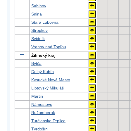
Sabinov
Snina
Stará Ľubovňa
Stropkov
Svidník
Vranov nad Topľou
Žilinský kraj
Bytča
Dolný Kubín
Kysucké Nové Mesto
Liptovský Mikuláš
Martin
Námestovo
Ružomberok
Turčianske Teplice
Tvrdošín