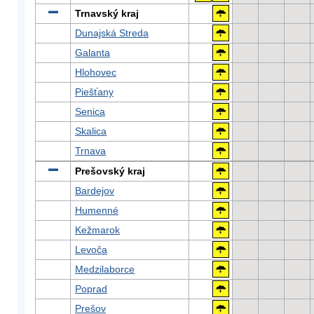
Trnavský kraj
Dunajská Streda
Galanta
Hlohovec
Piešťany
Senica
Skalica
Trnava
Prešovský kraj
Bardejov
Humenné
Kežmarok
Levoča
Medzilaborce
Poprad
Prešov