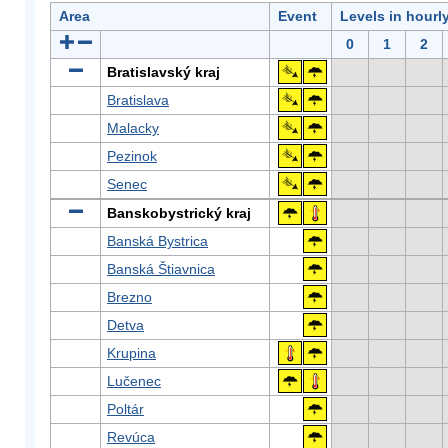
Area
Event
Levels in hourl
0
1
2
Bratislavský kraj
Bratislava
Malacky
Pezinok
Senec
Banskobystrický kraj
Banská Bystrica
Banská Štiavnica
Brezno
Detva
Krupina
Lučenec
Poltár
Revúca