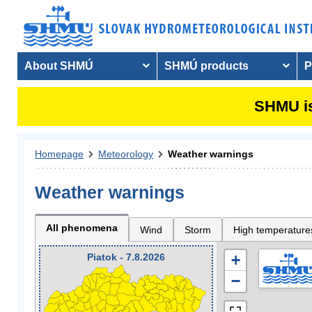
About SHMÚ
SHMÚ products
P
SHMU is
Homepage
Meteorology
Weather warnings
Weather warnings
All phenomena
Wind
Storm
High temperature
Piatok - 7.8.2026
+
−