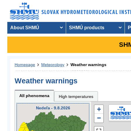
About SHMÚ
SHMÚ products
P
SHM
Homepage
Meteorology
Weather warnings
Weather warnings
All phenomena
High temperatures
Nedeľa - 9.8.2026
+
−