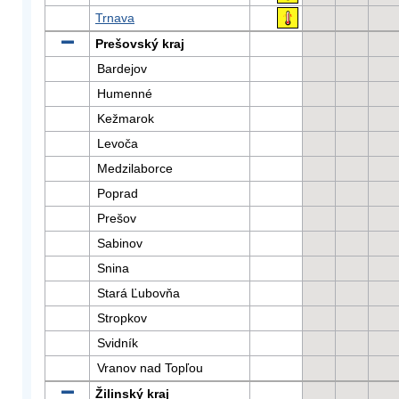
Trnava
Prešovský kraj
Bardejov
Humenné
Kežmarok
Levoča
Medzilaborce
Poprad
Prešov
Sabinov
Snina
Stará Ľubovňa
Stropkov
Svidník
Vranov nad Topľou
Žilinský kraj