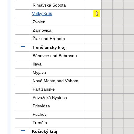
Rimavská Sobota
Veľký Krtíš
Zvolen
Žarnovica
Žiar nad Hronom
Trenčiansky kraj
Bánovce nad Bebravou
Ilava
Myjava
Nové Mesto nad Váhom
Partizánske
Považská Bystrica
Prievidza
Púchov
Trenčín
Košický kraj