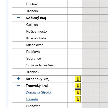
Púchov
Trenčín
Košický kraj
Gelnica
Košice mesto
Košice okolie
Michalovce
Rožňava
Sobrance
Spišská Nová Ves
Trebišov
Nitriansky kraj
Trnavský kraj
Dunajská Streda
Galanta
Hlohovec