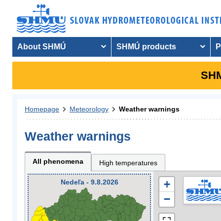
About SHMÚ
SHMÚ products
P
SHM
Homepage
Meteorology
Weather warnings
Weather warnings
All phenomena
High temperatures
Nedeľa - 9.8.2026
+
−