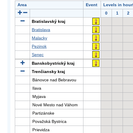
Area
Event
Levels in hour
0
1
2
Bratislavský kraj
Bratislava
Malacky
Pezinok
Senec
Banskobystrický kraj
Trenčiansky kraj
Bánovce nad Bebravou
Ilava
Myjava
Nové Mesto nad Váhom
Partizánske
Považská Bystrica
Prievidza