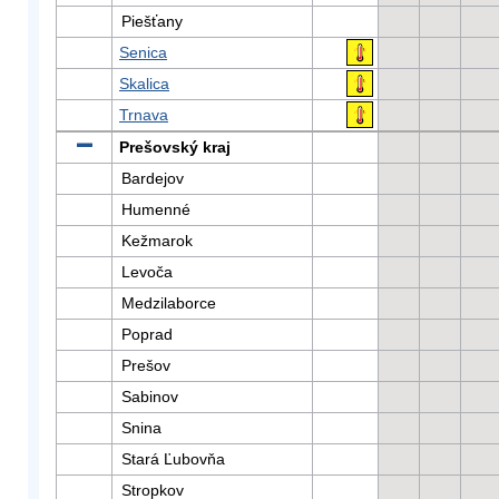
Piešťany
Senica
Skalica
Trnava
Prešovský kraj
Bardejov
Humenné
Kežmarok
Levoča
Medzilaborce
Poprad
Prešov
Sabinov
Snina
Stará Ľubovňa
Stropkov