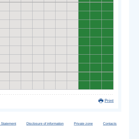
0
0
0
0
0
0
0
0
0
0
0
0
0
0
0
0
0
0
0
0
0
0
0
0
0
0
0
0
0
0
Print
y Statement
Disclosure of information
Private zone
Contacts