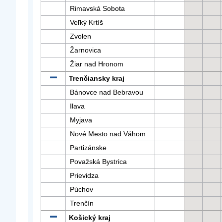
Rimavská Sobota
Veľký Krtíš
Zvolen
Žarnovica
Žiar nad Hronom
Trenčiansky kraj
Bánovce nad Bebravou
Ilava
Myjava
Nové Mesto nad Váhom
Partizánske
Považská Bystrica
Prievidza
Púchov
Trenčín
Košický kraj