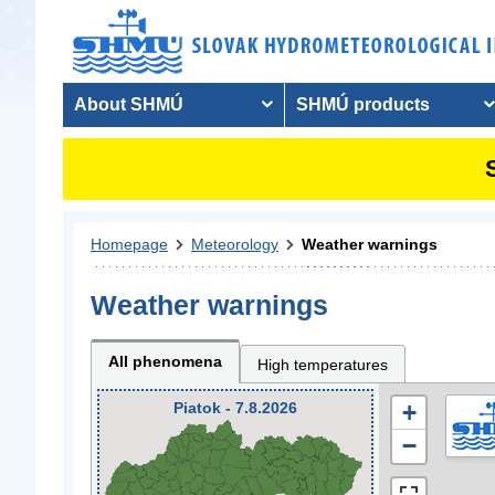
About SHMÚ
SHMÚ products
Homepage
Meteorology
Weather warnings
Weather warnings
All phenomena
High temperatures
Piatok - 7.8.2026
+
−