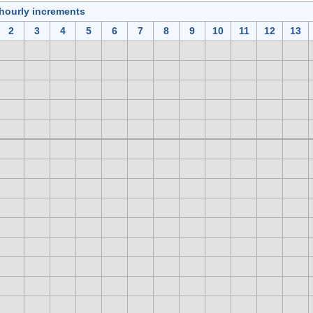
 hourly increments
2
3
4
5
6
7
8
9
10
11
12
13