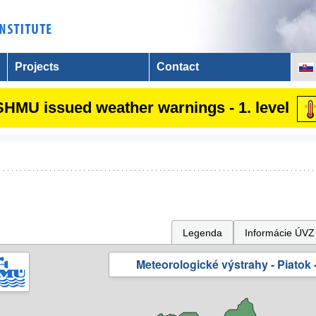
Projects
Contact
SHMU issued weather warnings - 1. level
Legenda
Informácie ÚVZ
Meteorologické výstrahy - Piatok -