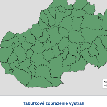
Akt
Naj
Tabuľkové zobrazenie výstrah