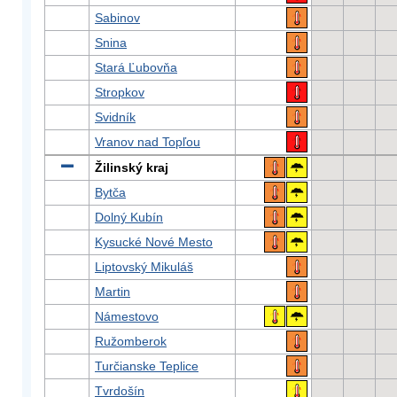
Sabinov
Snina
Stará Ľubovňa
Stropkov
Svidník
Vranov nad Topľou
Žilinský kraj
Bytča
Dolný Kubín
Kysucké Nové Mesto
Liptovský Mikuláš
Martin
Námestovo
Ružomberok
Turčianske Teplice
Tvrdošín