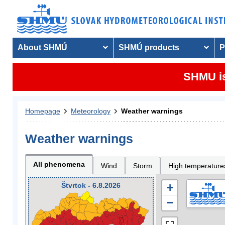
About SHMÚ
SHMÚ products
P
SHMU is
Homepage
Meteorology
Weather warnings
Weather warnings
All phenomena
Wind
Storm
High temperature
Štvrtok - 6.8.2026
+
−