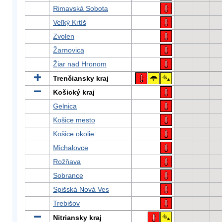
Rimavská Sobota
Veľký Krtíš
Zvolen
Žarnovica
Žiar nad Hronom
Trenčiansky kraj
Košický kraj
Gelnica
Košice mesto
Košice okolie
Michalovce
Rožňava
Sobrance
Spišská Nová Ves
Trebišov
Nitriansky kraj