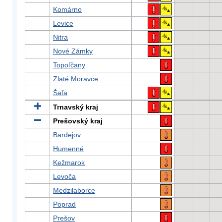
Komárno
Levice
Nitra
Nové Zámky
Topoľčany
Zlaté Moravce
Šaľa
Trnavský kraj
Prešovský kraj
Bardejov
Humenné
Kežmarok
Levoča
Medzilaborce
Poprad
Prešov