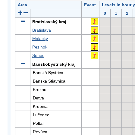
Area
Event
Levels in hourl
0
1
2
Bratislavský kraj
Bratislava
Malacky
Pezinok
Senec
Banskobystrický kraj
Banská Bystrica
Banská Štiavnica
Brezno
Detva
Krupina
Lučenec
Poltár
Revúca