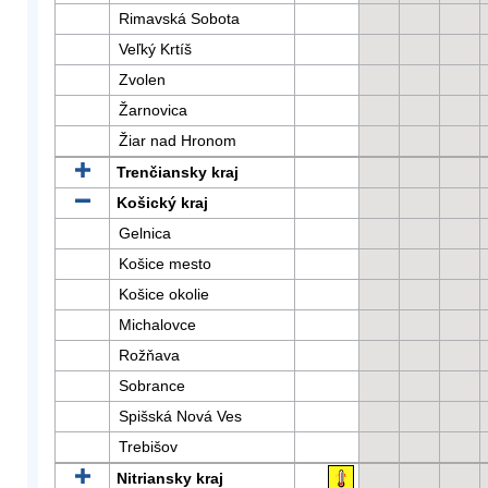
Rimavská Sobota
Veľký Krtíš
Zvolen
Žarnovica
Žiar nad Hronom
Trenčiansky kraj
Košický kraj
Gelnica
Košice mesto
Košice okolie
Michalovce
Rožňava
Sobrance
Spišská Nová Ves
Trebišov
Nitriansky kraj