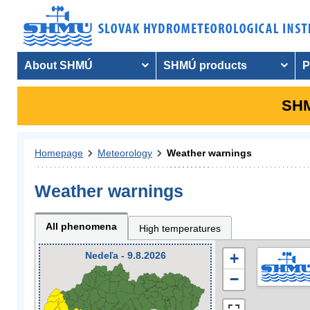
About SHMÚ
SHMÚ products
P
SHM
Homepage
Meteorology
Weather warnings
Weather warnings
All phenomena
High temperatures
Nedeľa - 9.8.2026
+
−