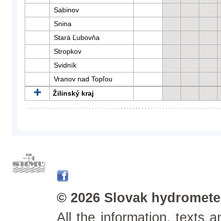
Sabinov
Snina
Stará Ľubovňa
Stropkov
Svidník
Vranov nad Topľou
Žilinský kraj
© 2026 Slovak hydrometeo
All the information, texts