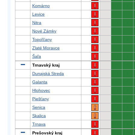
Komárno
0
0
Levice
0
0
Nitra
0
0
Nové Zámky
0
0
Topoľčany
0
0
Zlaté Moravce
0
0
Šaľa
0
0
Trnavský kraj
0
0
Dunajská Streda
0
0
Galanta
0
0
Hlohovec
0
0
Piešťany
0
0
Senica
0
0
Skalica
0
0
Trnava
0
0
Prešovský kraj
0
0