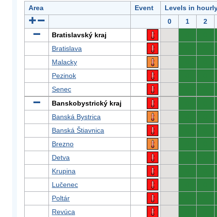
Area
Event
Levels in hourl
0
1
2
Bratislavský kraj
0
0
Bratislava
0
0
Malacky
0
0
Pezinok
0
0
Senec
0
0
Banskobystrický kraj
0
0
Banská Bystrica
0
0
Banská Štiavnica
0
0
Brezno
0
0
Detva
0
0
Krupina
0
0
Lučenec
0
0
Poltár
0
0
Revúca
0
0