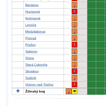
Bardejov
0
0
Humenné
0
0
Kežmarok
0
0
Levoča
0
0
Medzilaborce
0
0
Poprad
0
0
Prešov
0
0
Sabinov
0
0
Snina
0
0
Stará Ľubovňa
0
0
Stropkov
0
0
Svidník
0
0
Vranov nad Topľou
0
0
Žilinský kraj
0
0