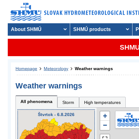
About SHMÚ
SHMÚ products
P
SHMU 
Homepage
Meteorology
Weather warnings
Weather warnings
All phenomena
Storm
High temperatures
Štvrtok - 6.8.2026
+
−