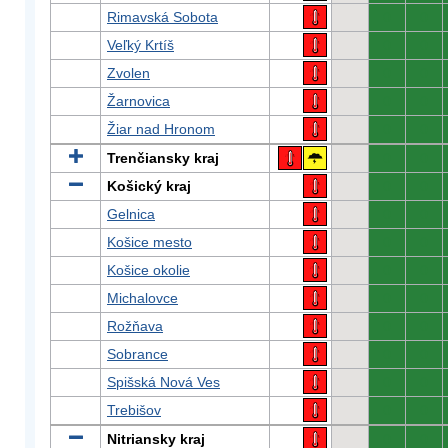
Rimavská Sobota
0
0
Veľký Krtíš
0
0
Zvolen
0
0
Žarnovica
0
0
Žiar nad Hronom
0
0
Trenčiansky kraj
0
0
Košický kraj
0
0
Gelnica
0
0
Košice mesto
0
0
Košice okolie
0
0
Michalovce
0
0
Rožňava
0
0
Sobrance
0
0
Spišská Nová Ves
0
0
Trebišov
0
0
Nitriansky kraj
0
0