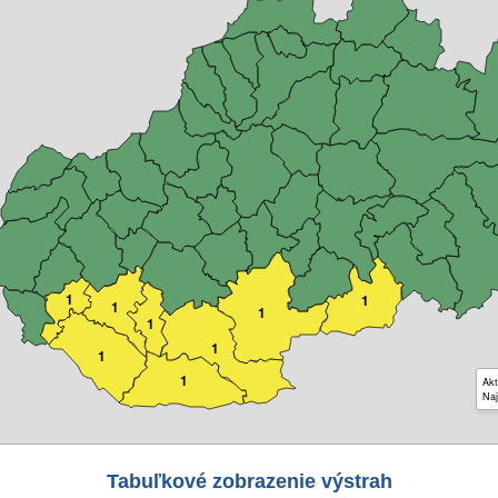
1
1
1
1
1
1
1
1
Akt
Naj
Tabuľkové zobrazenie výstrah