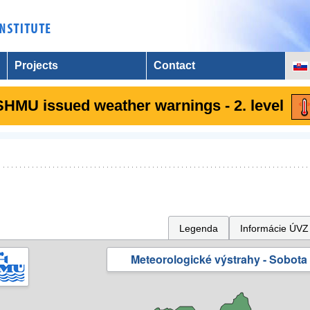
Projects
Contact
SHMU issued weather warnings - 2. level
Legenda
Informácie ÚVZ
Meteorologické výstrahy - Sobota 