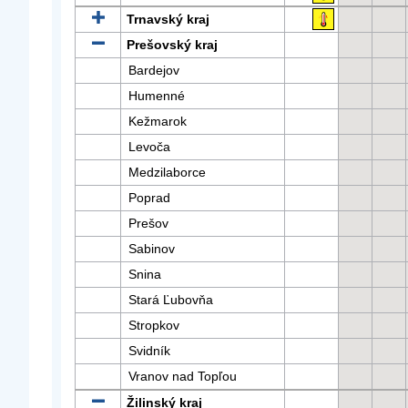
Trnavský kraj
Prešovský kraj
Bardejov
Humenné
Kežmarok
Levoča
Medzilaborce
Poprad
Prešov
Sabinov
Snina
Stará Ľubovňa
Stropkov
Svidník
Vranov nad Topľou
Žilinský kraj