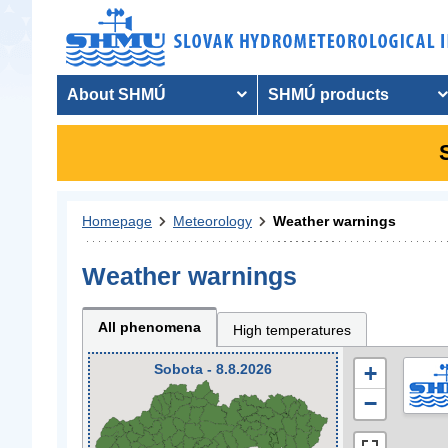
About SHMÚ
SHMÚ products
Homepage
Meteorology
Weather warnings
Weather warnings
All phenomena
High temperatures
Sobota - 8.8.2026
+
−