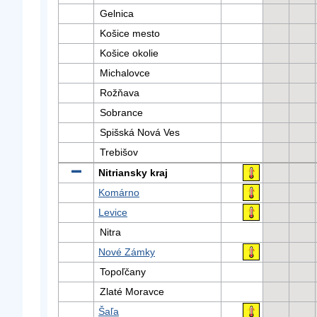
Gelnica
Košice mesto
Košice okolie
Michalovce
Rožňava
Sobrance
Spišská Nová Ves
Trebišov
Nitriansky kraj
Komárno
Levice
Nitra
Nové Zámky
Topoľčany
Zlaté Moravce
Šaľa