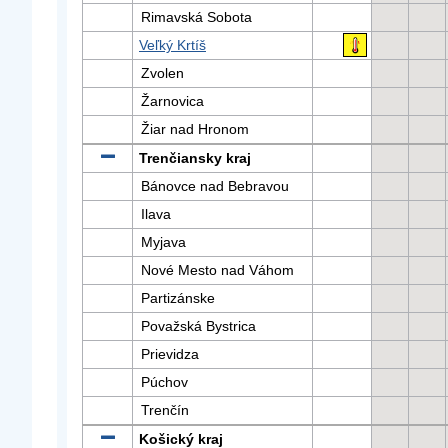
Rimavská Sobota
Veľký Krtíš
Zvolen
Žarnovica
Žiar nad Hronom
Trenčiansky kraj
Bánovce nad Bebravou
Ilava
Myjava
Nové Mesto nad Váhom
Partizánske
Považská Bystrica
Prievidza
Púchov
Trenčín
Košický kraj