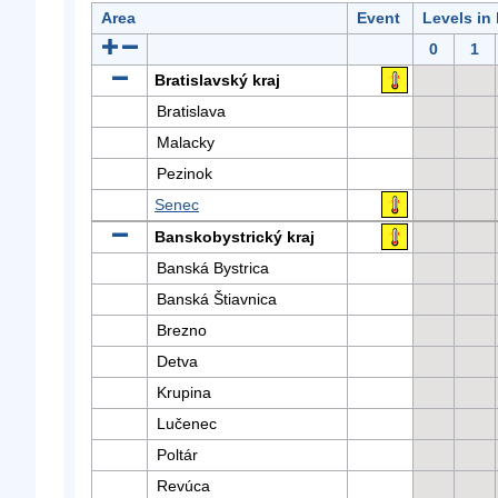
Area
Event
Levels in
0
1
Bratislavský kraj
Bratislava
Malacky
Pezinok
Senec
Banskobystrický kraj
Banská Bystrica
Banská Štiavnica
Brezno
Detva
Krupina
Lučenec
Poltár
Revúca