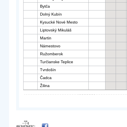
Bytča
Dolný Kubín
Kysucké Nové Mesto
Liptovský Mikuláš
Martin
Námestovo
Ružomberok
Turčianske Teplice
Tvrdošín
Čadca
Žilina