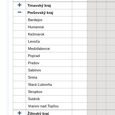
Trnavský kraj
Prešovský kraj
Bardejov
Humenné
Kežmarok
Levoča
Medzilaborce
Poprad
Prešov
Sabinov
Snina
Stará Ľubovňa
Stropkov
Svidník
Vranov nad Topľou
Žilinský kraj