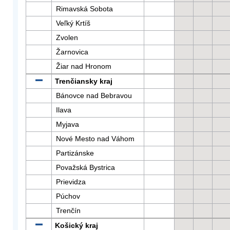
Rimavská Sobota
Veľký Krtíš
Zvolen
Žarnovica
Žiar nad Hronom
Trenčiansky kraj
Bánovce nad Bebravou
Ilava
Myjava
Nové Mesto nad Váhom
Partizánske
Považská Bystrica
Prievidza
Púchov
Trenčín
Košický kraj