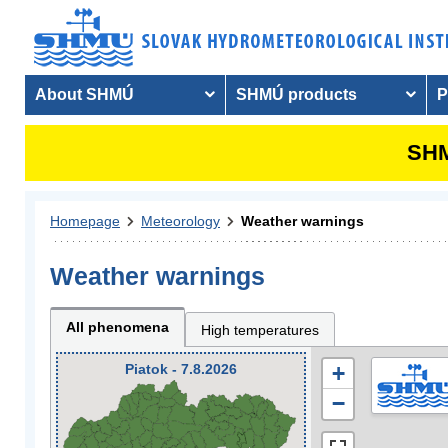
About SHMÚ
SHMÚ products
P
SHM
Homepage
Meteorology
Weather warnings
Weather warnings
All phenomena
High temperatures
Piatok - 7.8.2026
+
−