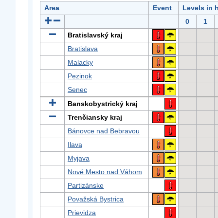
Area
Event
Levels in 
0
1
Bratislavský kraj
Bratislava
Malacky
Pezinok
Senec
Banskobystrický kraj
Trenčiansky kraj
Bánovce nad Bebravou
Ilava
Myjava
Nové Mesto nad Váhom
Partizánske
Považská Bystrica
Prievidza