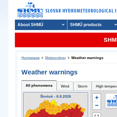
About SHMÚ
SHMÚ products
SHMU
Homepage
Meteorology
Weather warnings
Weather warnings
All phenomena
Wind
Storm
High temper
Štvrtok - 6.8.2026
+
−