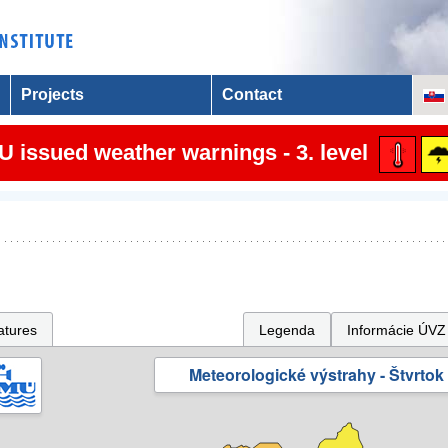
Projects
Contact
 issued weather warnings - 3. level
atures
Legenda
Informácie ÚVZ
Meteorologické výstrahy - Štvrtok 