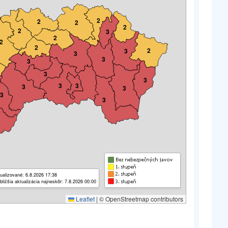
2
2
2
2
2
3
2
2
2
2
3
3
3
3
3
3
3
3
3
3
3
3
ualizované: 6.8.2026 17:38
bližšia aktualizácia najneskôr: 7.8.2026 00:00
Leaflet
|
© OpenStreetmap contributors