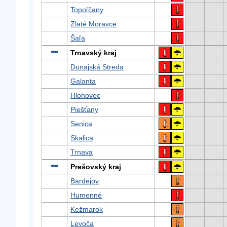
Topoľčany
Zlaté Moravce
Šaľa
Trnavský kraj
Dunajská Streda
Galanta
Hlohovec
Piešťany
Senica
Skalica
Trnava
Prešovský kraj
Bardejov
Humenné
Kežmarok
Levoča