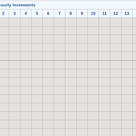
hourly increments
2
3
4
5
6
7
8
9
10
11
12
13