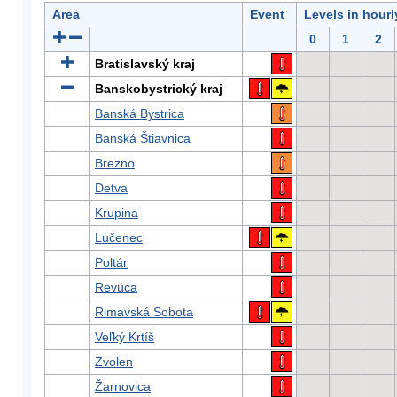
Area
Event
Levels in hour
0
1
2
Bratislavský kraj
Banskobystrický kraj
Banská Bystrica
Banská Štiavnica
Brezno
Detva
Krupina
Lučenec
Poltár
Revúca
Rimavská Sobota
Veľký Krtíš
Zvolen
Žarnovica