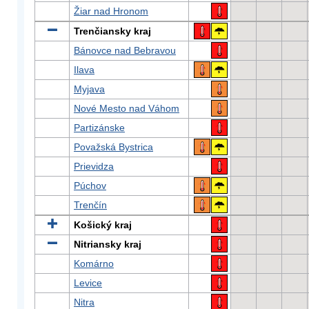
Žiar nad Hronom
Trenčiansky kraj
Bánovce nad Bebravou
Ilava
Myjava
Nové Mesto nad Váhom
Partizánske
Považská Bystrica
Prievidza
Púchov
Trenčín
Košický kraj
Nitriansky kraj
Komárno
Levice
Nitra