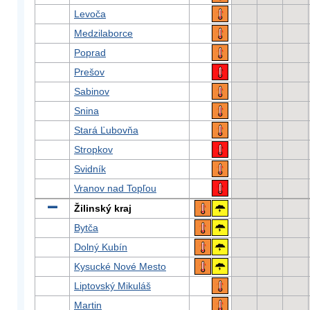
Levoča
Medzilaborce
Poprad
Prešov
Sabinov
Snina
Stará Ľubovňa
Stropkov
Svidník
Vranov nad Topľou
Žilinský kraj
Bytča
Dolný Kubín
Kysucké Nové Mesto
Liptovský Mikuláš
Martin