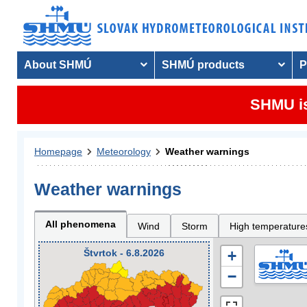
About SHMÚ
SHMÚ products
P
SHMU is
Homepage
Meteorology
Weather warnings
Weather warnings
All phenomena
Wind
Storm
High temperature
Štvrtok - 6.8.2026
+
−