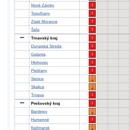
Nové Zámky
Topoľčany
Zlaté Moravce
Šaľa
Trnavský kraj
Dunajská Streda
Galanta
Hlohovec
Piešťany
Senica
Skalica
Trnava
Prešovský kraj
Bardejov
Humenné
Kežmarok