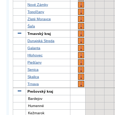
Nové Zámky
Topoľčany
Zlaté Moravce
Šaľa
Trnavský kraj
Dunajská Streda
Galanta
Hlohovec
Piešťany
Senica
Skalica
Trnava
Prešovský kraj
Bardejov
Humenné
Kežmarok