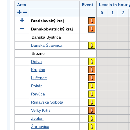
Area
Event
Levels in hourl
0
1
2
Bratislavský kraj
Banskobystrický kraj
Banská Bystrica
Banská Štiavnica
Brezno
Detva
Krupina
Lučenec
Poltár
Revúca
Rimavská Sobota
Veľký Krtíš
Zvolen
Žarnovica