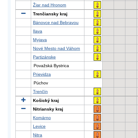
Žiar nad Hronom
Trenčiansky kraj
Bánovce nad Bebravou
Ilava
Myjava
Nové Mesto nad Váhom
Partizánske
Považská Bystrica
Prievidza
Púchov
Trenčín
Košický kraj
Nitriansky kraj
Komárno
Levice
Nitra