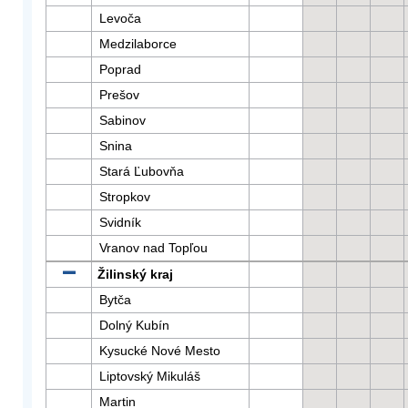
Levoča
Medzilaborce
Poprad
Prešov
Sabinov
Snina
Stará Ľubovňa
Stropkov
Svidník
Vranov nad Topľou
Žilinský kraj
Bytča
Dolný Kubín
Kysucké Nové Mesto
Liptovský Mikuláš
Martin