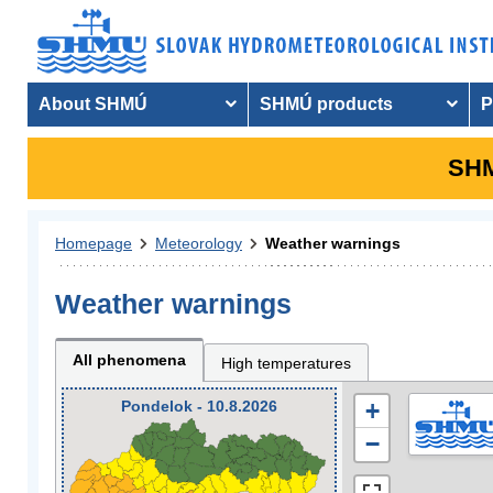
About SHMÚ
SHMÚ products
P
SHM
Homepage
Meteorology
Weather warnings
Weather warnings
All phenomena
High temperatures
Pondelok - 10.8.2026
+
−