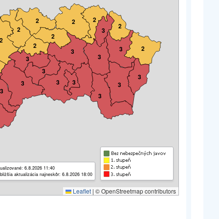
2
2
2
2
2
3
2
2
2
2
3
3
3
3
3
3
3
3
3
3
3
3
ualizované: 6.8.2026 11:40
bližšia aktualizácia najneskôr: 6.8.2026 18:00
Leaflet
|
© OpenStreetmap contributors