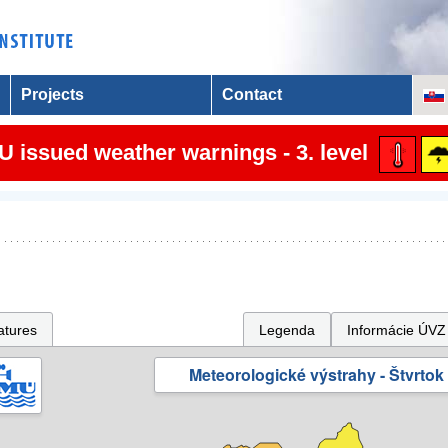
Projects
Contact
 issued weather warnings - 3. level
atures
Legenda
Informácie ÚVZ
Meteorologické výstrahy - Štvrtok 