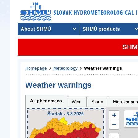
About SHMÚ
SHMÚ products
SHMU
Homepage
Meteorology
Weather warnings
Weather warnings
All phenomena
Wind
Storm
High temper
Štvrtok - 6.8.2026
+
−