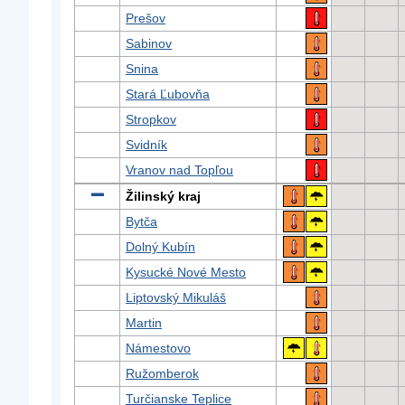
Prešov
Sabinov
Snina
Stará Ľubovňa
Stropkov
Svidník
Vranov nad Topľou
Žilinský kraj
Bytča
Dolný Kubín
Kysucké Nové Mesto
Liptovský Mikuláš
Martin
Námestovo
Ružomberok
Turčianske Teplice