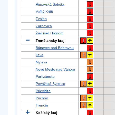
Rimavská Sobota
Veľký Krtíš
Zvolen
Žarnovica
Žiar nad Hronom
Trenčiansky kraj
Bánovce nad Bebravou
Ilava
Myjava
Nové Mesto nad Váhom
Partizánske
Považská Bystrica
Prievidza
Púchov
Trenčín
Košický kraj