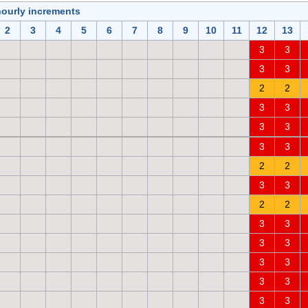
hourly increments
2
3
4
5
6
7
8
9
10
11
12
13
3
3
3
3
2
2
3
3
3
3
3
3
2
2
3
3
2
2
3
3
3
3
3
3
3
3
3
3