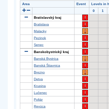
Area
Event
Levels in 
0
1
Bratislavský kraj
Bratislava
Malacky
Pezinok
Senec
Banskobystrický kraj
Banská Bystrica
Banská Štiavnica
Brezno
Detva
Krupina
Lučenec
Poltár
Revúca