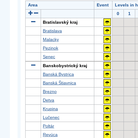
Area
Event
Levels in 
0
1
Bratislavský kraj
Bratislava
Malacky
Pezinok
Senec
Banskobystrický kraj
Banská Bystrica
Banská Štiavnica
Brezno
Detva
Krupina
Lučenec
Poltár
Revúca