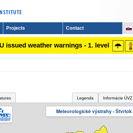
Projects
Contact
 issued weather warnings - 1. level
atures
Legenda
Informácie ÚVZ
Meteorologické výstrahy - Štvrtok 