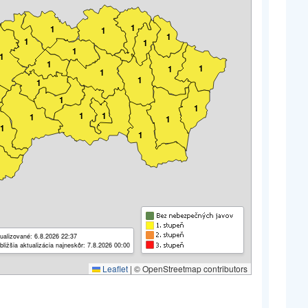
1
1
1
1
1
1
1
1
1
1
1
1
1
1
1
1
1
1
1
1
1
1
ualizované: 6.8.2026 22:37
bližšia aktualizácia najneskôr: 7.8.2026 00:00
Leaflet
|
© OpenStreetmap contributors