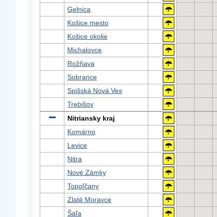
Gelnica
Košice mesto
Košice okolie
Michalovce
Rožňava
Sobrance
Spišská Nová Ves
Trebišov
Nitriansky kraj
Komárno
Levice
Nitra
Nové Zámky
Topoľčany
Zlaté Moravce
Šaľa