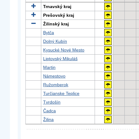
Trnavský kraj
Prešovský kraj
Žilinský kraj
Bytča
Dolný Kubín
Kysucké Nové Mesto
Liptovský Mikuláš
Martin
Námestovo
Ružomberok
Turčianske Teplice
Tvrdošín
Čadca
Žilina