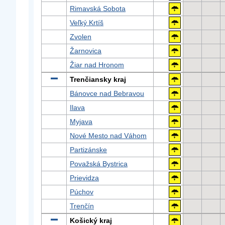
Rimavská Sobota
Veľký Krtíš
Zvolen
Žarnovica
Žiar nad Hronom
Trenčiansky kraj
Bánovce nad Bebravou
Ilava
Myjava
Nové Mesto nad Váhom
Partizánske
Považská Bystrica
Prievidza
Púchov
Trenčín
Košický kraj