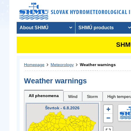
About SHMÚ
SHMÚ products
SHMU
Homepage
Meteorology
Weather warnings
Weather warnings
All phenomena
Wind
Storm
High temper
Štvrtok - 6.8.2026
+
−