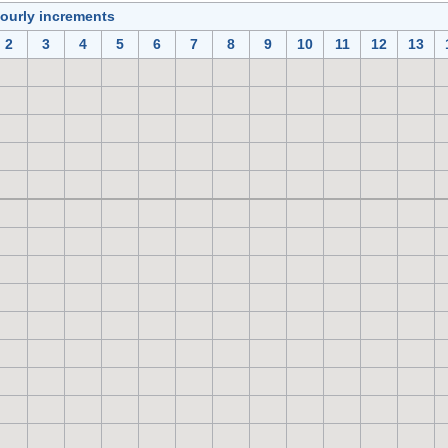
hourly increments
2
3
4
5
6
7
8
9
10
11
12
13