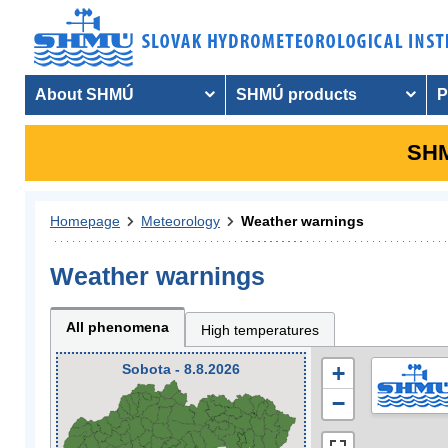
About SHMÚ
SHMÚ products
P
SHM
Homepage
Meteorology
Weather warnings
Weather warnings
All phenomena
High temperatures
Sobota - 8.8.2026
+
−