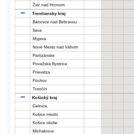
Žiar nad Hronom
Trenčiansky kraj
Bánovce nad Bebravou
Ilava
Myjava
Nové Mesto nad Váhom
Partizánske
Považská Bystrica
Prievidza
Púchov
Trenčín
Košický kraj
Gelnica
Košice mesto
Košice okolie
Michalovce