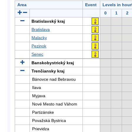
Area
Event
Levels in hour
0
1
2
Bratislavský kraj
Bratislava
Malacky
Pezinok
Senec
Banskobystrický kraj
Trenčiansky kraj
Bánovce nad Bebravou
Ilava
Myjava
Nové Mesto nad Váhom
Partizánske
Považská Bystrica
Prievidza