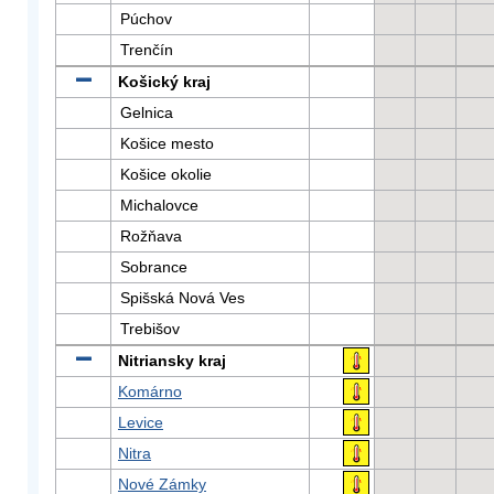
Púchov
Trenčín
Košický kraj
Gelnica
Košice mesto
Košice okolie
Michalovce
Rožňava
Sobrance
Spišská Nová Ves
Trebišov
Nitriansky kraj
Komárno
Levice
Nitra
Nové Zámky