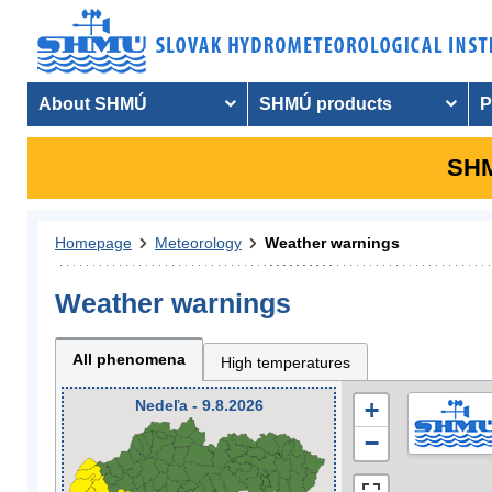
About SHMÚ
SHMÚ products
P
SHM
Homepage
Meteorology
Weather warnings
Weather warnings
All phenomena
High temperatures
Nedeľa - 9.8.2026
+
−