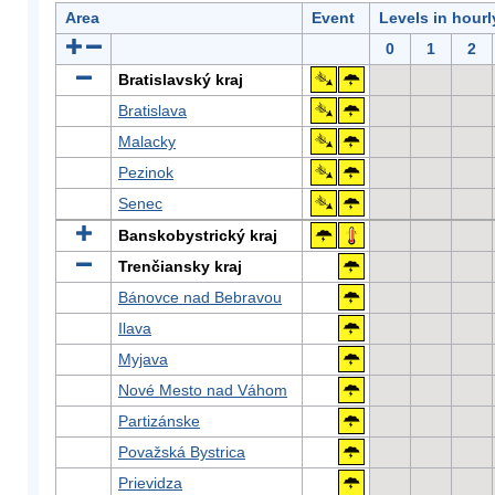
Area
Event
Levels in hour
0
1
2
Bratislavský kraj
Bratislava
Malacky
Pezinok
Senec
Banskobystrický kraj
Trenčiansky kraj
Bánovce nad Bebravou
Ilava
Myjava
Nové Mesto nad Váhom
Partizánske
Považská Bystrica
Prievidza