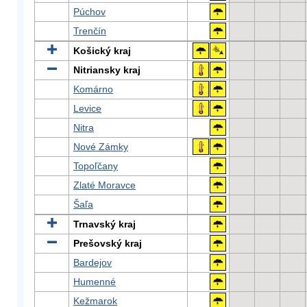
Púchov
Trenčín
Košický kraj
Nitriansky kraj
Komárno
Levice
Nitra
Nové Zámky
Topoľčany
Zlaté Moravce
Šaľa
Trnavský kraj
Prešovský kraj
Bardejov
Humenné
Kežmarok