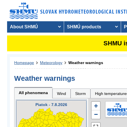
About SHMÚ
SHMÚ products
P
SHMU is
Homepage
Meteorology
Weather warnings
Weather warnings
All phenomena
Wind
Storm
High temperature
Piatok - 7.8.2026
+
−