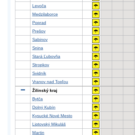
Levoča
Medzilaborce
Poprad
Prešov
Sabinov
Snina
Stará Ľubovňa
Stropkov
Svidník
Vranov nad Topľou
Žilinský kraj
Bytča
Dolný Kubín
Kysucké Nové Mesto
Liptovský Mikuláš
Martin