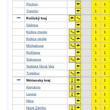
Púchov
1
1
Trenčín
1
1
Košický kraj
1
1
Gelnica
1
1
Košice mesto
1
1
Košice okolie
1
1
Michalovce
1
1
Rožňava
1
1
Sobrance
1
1
Spišská Nová Ves
1
1
Trebišov
1
1
Nitriansky kraj
1
1
Komárno
1
1
Levice
1
1
Nitra
1
1
Nové Zámky
1
1