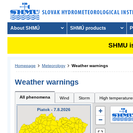
About SHMÚ
SHMÚ products
P
SHMU is
Homepage
Meteorology
Weather warnings
Weather warnings
All phenomena
Wind
Storm
High temperature
Piatok - 7.8.2026
+
−