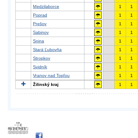
Medzilaborce
1
1
Poprad
1
1
Prešov
1
1
Sabinov
1
1
Snina
1
1
Stará Ľubovňa
1
1
Stropkov
1
1
Svidník
1
1
Vranov nad Topľou
1
1
Žilinský kraj
1
1