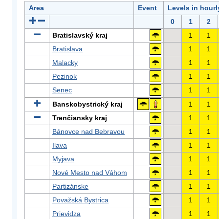
Area
Event
Levels in hour
0
1
2
Bratislavský kraj
1
1
Bratislava
1
1
Malacky
1
1
Pezinok
1
1
Senec
1
1
Banskobystrický kraj
1
1
Trenčiansky kraj
1
1
Bánovce nad Bebravou
1
1
Ilava
1
1
Myjava
1
1
Nové Mesto nad Váhom
1
1
Partizánske
1
1
Považská Bystrica
1
1
Prievidza
1
1