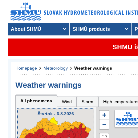
About SHMÚ
SHMÚ products
P
SHMU is
Homepage
Meteorology
Weather warnings
Weather warnings
All phenomena
Wind
Storm
High temperature
Štvrtok - 6.8.2026
+
−