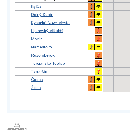
Bytča
Dolný Kubín
Kysucké Nové Mesto
Liptovský Mikuláš
Martin
Námestovo
Ružomberok
Turčianske Teplice
Tvrdošín
Čadca
Žilina