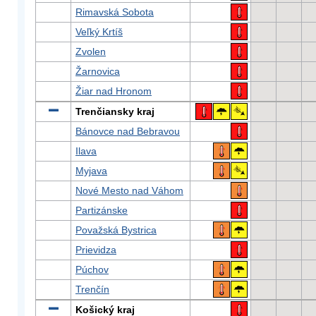
Rimavská Sobota
Veľký Krtíš
Zvolen
Žarnovica
Žiar nad Hronom
Trenčiansky kraj
Bánovce nad Bebravou
Ilava
Myjava
Nové Mesto nad Váhom
Partizánske
Považská Bystrica
Prievidza
Púchov
Trenčín
Košický kraj