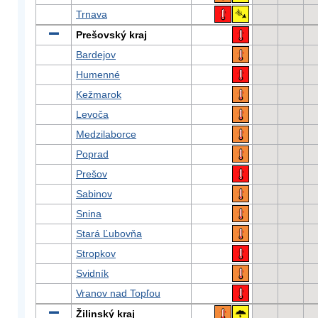
Trnava
Prešovský kraj
Bardejov
Humenné
Kežmarok
Levoča
Medzilaborce
Poprad
Prešov
Sabinov
Snina
Stará Ľubovňa
Stropkov
Svidník
Vranov nad Topľou
Žilinský kraj