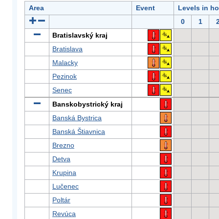
Area
Event
Levels in h
0
1
Bratislavský kraj
Bratislava
Malacky
Pezinok
Senec
Banskobystrický kraj
Banská Bystrica
Banská Štiavnica
Brezno
Detva
Krupina
Lučenec
Poltár
Revúca