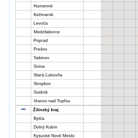
Humenné
Kežmarok
Levoča
Medzilaborce
Poprad
Prešov
Sabinov
Snina
Stará Ľubovňa
Stropkov
Svidník
Vranov nad Topľou
Žilinský kraj
Bytča
Dolný Kubín
Kysucké Nové Mesto