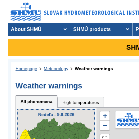
About SHMÚ
SHMÚ products
P
SHM
Homepage
Meteorology
Weather warnings
Weather warnings
All phenomena
High temperatures
Nedeľa - 9.8.2026
+
−