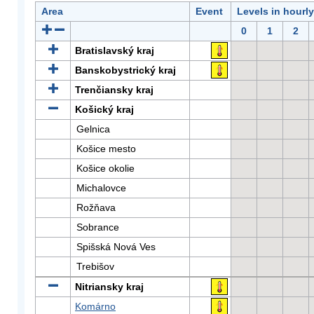
Area
Event
Levels in hourl
0
1
2
Bratislavský kraj
Banskobystrický kraj
Trenčiansky kraj
Košický kraj
Gelnica
Košice mesto
Košice okolie
Michalovce
Rožňava
Sobrance
Spišská Nová Ves
Trebišov
Nitriansky kraj
Komárno