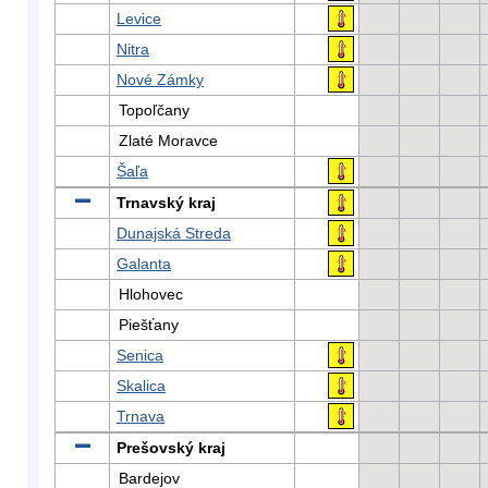
Levice
Nitra
Nové Zámky
Topoľčany
Zlaté Moravce
Šaľa
Trnavský kraj
Dunajská Streda
Galanta
Hlohovec
Piešťany
Senica
Skalica
Trnava
Prešovský kraj
Bardejov