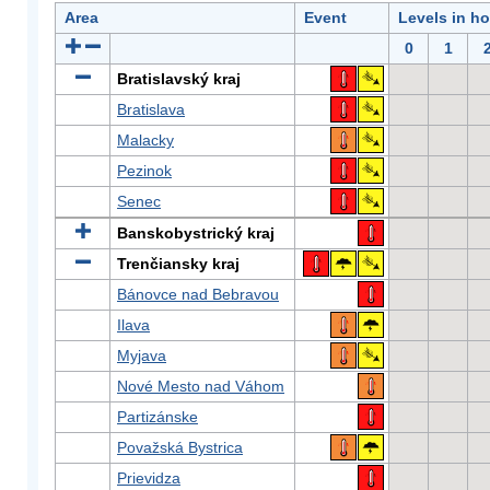
Area
Event
Levels in h
0
1
Bratislavský kraj
Bratislava
Malacky
Pezinok
Senec
Banskobystrický kraj
Trenčiansky kraj
Bánovce nad Bebravou
Ilava
Myjava
Nové Mesto nad Váhom
Partizánske
Považská Bystrica
Prievidza