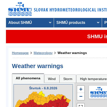
About SHMÚ
SHMÚ products
P
SHMU is
Homepage
Meteorology
Weather warnings
Weather warnings
All phenomena
Wind
Storm
High temperature
Štvrtok - 6.8.2026
+
−