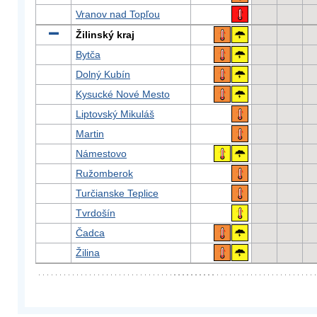
Vranov nad Topľou
Žilinský kraj
Bytča
Dolný Kubín
Kysucké Nové Mesto
Liptovský Mikuláš
Martin
Námestovo
Ružomberok
Turčianske Teplice
Tvrdošín
Čadca
Žilina