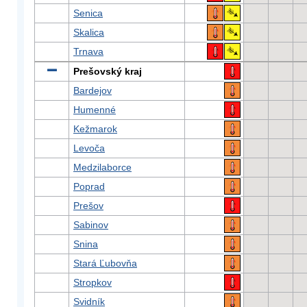
Senica
Skalica
Trnava
Prešovský kraj
Bardejov
Humenné
Kežmarok
Levoča
Medzilaborce
Poprad
Prešov
Sabinov
Snina
Stará Ľubovňa
Stropkov
Svidník