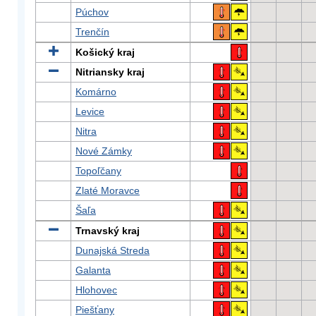
Púchov
Trenčín
Košický kraj
Nitriansky kraj
Komárno
Levice
Nitra
Nové Zámky
Topoľčany
Zlaté Moravce
Šaľa
Trnavský kraj
Dunajská Streda
Galanta
Hlohovec
Piešťany