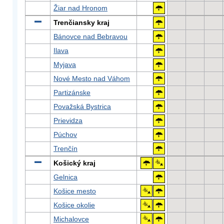
Žiar nad Hronom
Trenčiansky kraj
Bánovce nad Bebravou
Ilava
Myjava
Nové Mesto nad Váhom
Partizánske
Považská Bystrica
Prievidza
Púchov
Trenčín
Košický kraj
Gelnica
Košice mesto
Košice okolie
Michalovce