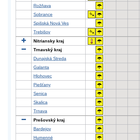
Rožňava
Sobrance
Spišská Nová Ves
Trebišov
Nitriansky kraj
Trnavský kraj
Dunajská Streda
Galanta
Hlohovec
Piešťany
Senica
Skalica
Trnava
Prešovský kraj
Bardejov
Humenné