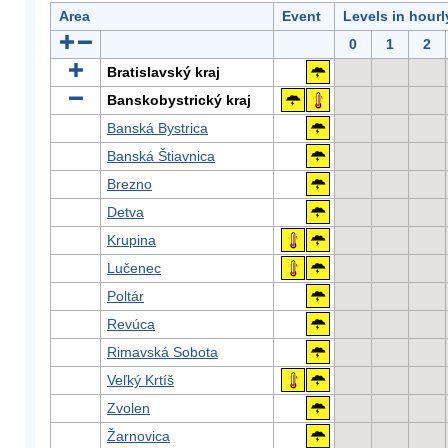
Area
Event
Levels in hour
0
1
2
Bratislavský kraj
Banskobystrický kraj
Banská Bystrica
Banská Štiavnica
Brezno
Detva
Krupina
Lučenec
Poltár
Revúca
Rimavská Sobota
Veľký Krtíš
Zvolen
Žarnovica