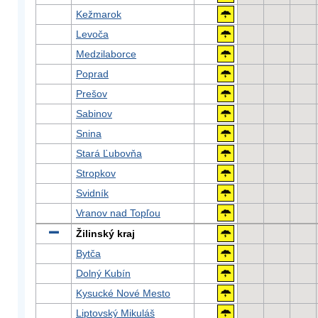
Kežmarok
Levoča
Medzilaborce
Poprad
Prešov
Sabinov
Snina
Stará Ľubovňa
Stropkov
Svidník
Vranov nad Topľou
Žilinský kraj
Bytča
Dolný Kubín
Kysucké Nové Mesto
Liptovský Mikuláš