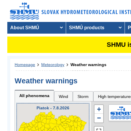
About SHMÚ
SHMÚ products
P
SHMU is
Homepage
Meteorology
Weather warnings
Weather warnings
All phenomena
Wind
Storm
High temperature
Piatok - 7.8.2026
+
−