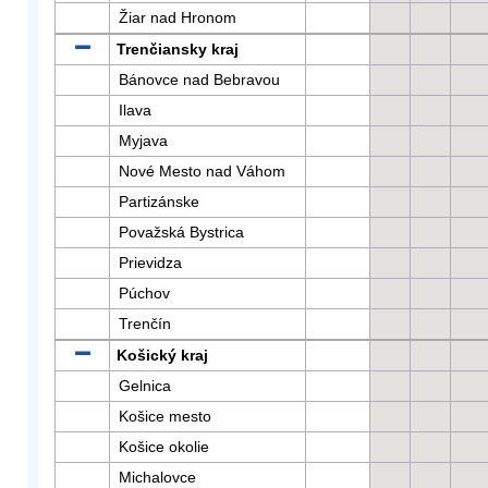
Žiar nad Hronom
Trenčiansky kraj
Bánovce nad Bebravou
Ilava
Myjava
Nové Mesto nad Váhom
Partizánske
Považská Bystrica
Prievidza
Púchov
Trenčín
Košický kraj
Gelnica
Košice mesto
Košice okolie
Michalovce