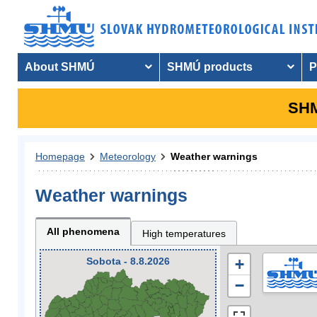
About SHMÚ
SHMÚ products
P
SHM
Homepage
Meteorology
Weather warnings
Weather warnings
All phenomena
High temperatures
Sobota - 8.8.2026
+
−