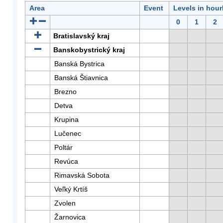
Area
Event
Levels in hour
0
1
2
Bratislavský kraj
Banskobystrický kraj
Banská Bystrica
Banská Štiavnica
Brezno
Detva
Krupina
Lučenec
Poltár
Revúca
Rimavská Sobota
Veľký Krtíš
Zvolen
Žarnovica