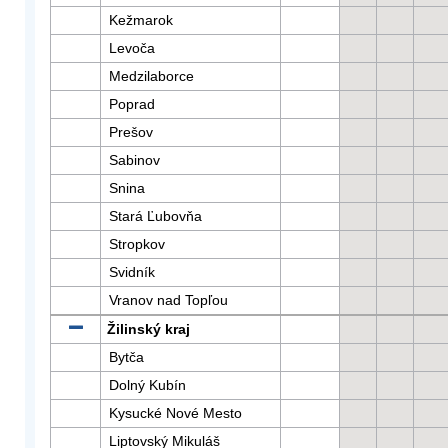
Kežmarok
Levoča
Medzilaborce
Poprad
Prešov
Sabinov
Snina
Stará Ľubovňa
Stropkov
Svidník
Vranov nad Topľou
Žilinský kraj
Bytča
Dolný Kubín
Kysucké Nové Mesto
Liptovský Mikuláš