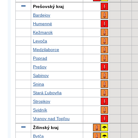
Prešovský kraj
Bardejov
Humenné
Kežmarok
Levoča
Medzilaborce
Poprad
Prešov
Sabinov
Snina
Stará Ľubovňa
Stropkov
Svidník
Vranov nad Topľou
Žilinský kraj
Bytča