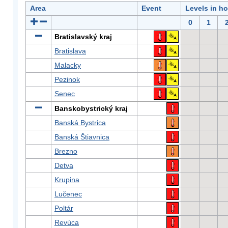
Area
Event
Levels in h
0
1
Bratislavský kraj
Bratislava
Malacky
Pezinok
Senec
Banskobystrický kraj
Banská Bystrica
Banská Štiavnica
Brezno
Detva
Krupina
Lučenec
Poltár
Revúca