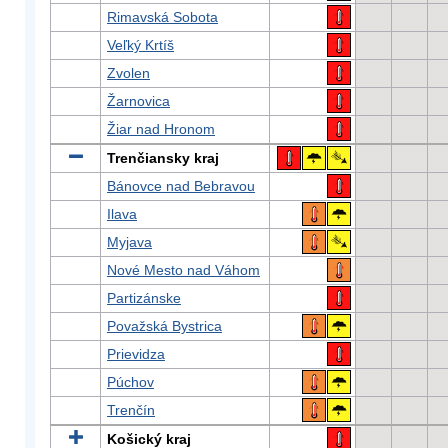
Rimavská Sobota
Veľký Krtíš
Zvolen
Žarnovica
Žiar nad Hronom
Trenčiansky kraj
Bánovce nad Bebravou
Ilava
Myjava
Nové Mesto nad Váhom
Partizánske
Považská Bystrica
Prievidza
Púchov
Trenčín
Košický kraj