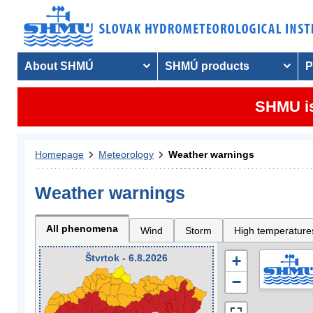
About SHMÚ
SHMÚ products
P
SHMU is
Homepage
Meteorology
Weather warnings
Weather warnings
All phenomena
Wind
Storm
High temperature
Štvrtok - 6.8.2026
+
−