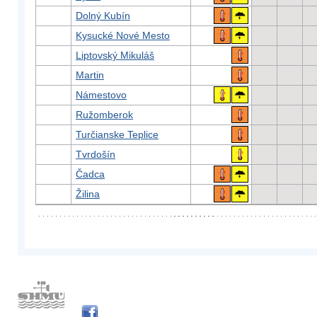
Dolný Kubín
Kysucké Nové Mesto
Liptovský Mikuláš
Martin
Námestovo
Ružomberok
Turčianske Teplice
Tvrdošín
Čadca
Žilina