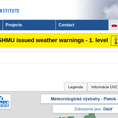
Projects
Contact
SHMU issued weather warnings - 1. level
Legenda
Informácie ÚVZ
Meteorologické výstrahy - Piatok -
Zobrazenie javu:
Dážď