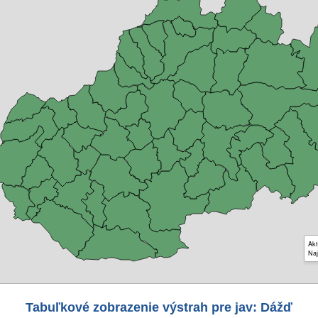
Akt
Naj
Tabuľkové zobrazenie výstrah pre jav: Dážď