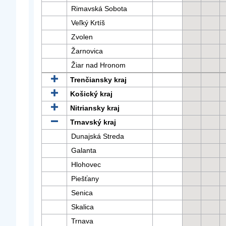
Rimavská Sobota
Veľký Krtíš
Zvolen
Žarnovica
Žiar nad Hronom
Trenčiansky kraj
Košický kraj
Nitriansky kraj
Trnavský kraj
Dunajská Streda
Galanta
Hlohovec
Piešťany
Senica
Skalica
Trnava