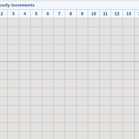
ourly increments
2
3
4
5
6
7
8
9
10
11
12
13