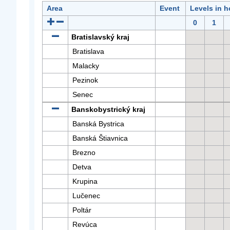
Area
Event
Levels in h
0
1
Bratislavský kraj
Bratislava
Malacky
Pezinok
Senec
Banskobystrický kraj
Banská Bystrica
Banská Štiavnica
Brezno
Detva
Krupina
Lučenec
Poltár
Revúca