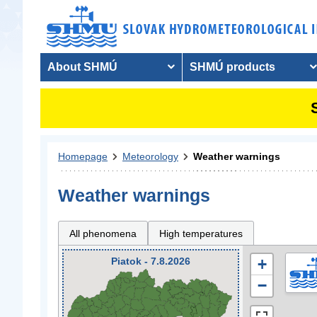
About SHMÚ
SHMÚ products
Homepage
Meteorology
Weather warnings
Weather warnings
All phenomena
High temperatures
Piatok - 7.8.2026
+
−