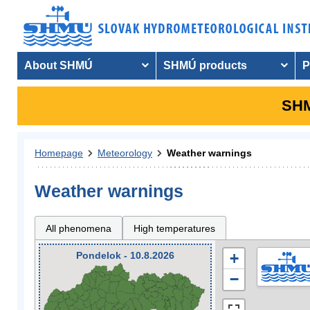
About SHMÚ
SHMÚ products
P
SHM
Homepage
Meteorology
Weather warnings
Weather warnings
All phenomena
High temperatures
Pondelok - 10.8.2026
+
−