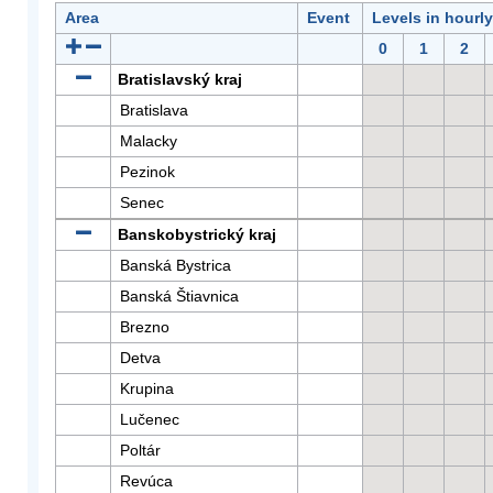
Area
Event
Levels in hourl
0
1
2
Bratislavský kraj
Bratislava
Malacky
Pezinok
Senec
Banskobystrický kraj
Banská Bystrica
Banská Štiavnica
Brezno
Detva
Krupina
Lučenec
Poltár
Revúca