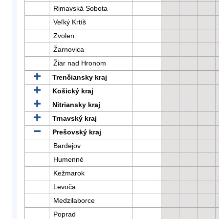
Rimavská Sobota
Veľký Krtíš
Zvolen
Žarnovica
Žiar nad Hronom
Trenčiansky kraj
Košický kraj
Nitriansky kraj
Trnavský kraj
Prešovský kraj
Bardejov
Humenné
Kežmarok
Levoča
Medzilaborce
Poprad