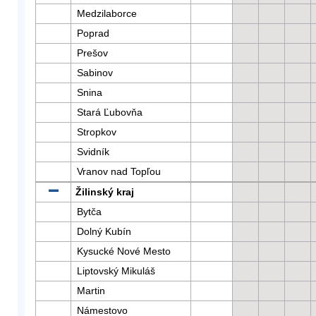
Medzilaborce
Poprad
Prešov
Sabinov
Snina
Stará Ľubovňa
Stropkov
Svidník
Vranov nad Topľou
Žilinský kraj
Bytča
Dolný Kubín
Kysucké Nové Mesto
Liptovský Mikuláš
Martin
Námestovo