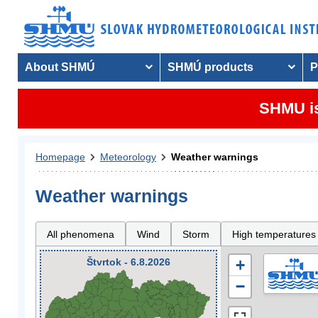
About SHMÚ
SHMÚ products
P
SHMU is
Homepage
Meteorology
Weather warnings
Weather warnings
All phenomena
Wind
Storm
High temperatures
Štvrtok - 6.8.2026
+
−