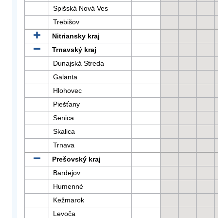
Spišská Nová Ves
Trebišov
Nitriansky kraj
Trnavský kraj
Dunajská Streda
Galanta
Hlohovec
Piešťany
Senica
Skalica
Trnava
Prešovský kraj
Bardejov
Humenné
Kežmarok
Levoča