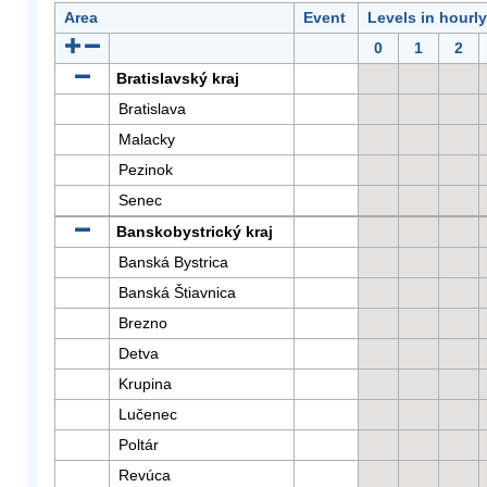
Area
Event
Levels in hourl
0
1
2
Bratislavský kraj
Bratislava
Malacky
Pezinok
Senec
Banskobystrický kraj
Banská Bystrica
Banská Štiavnica
Brezno
Detva
Krupina
Lučenec
Poltár
Revúca