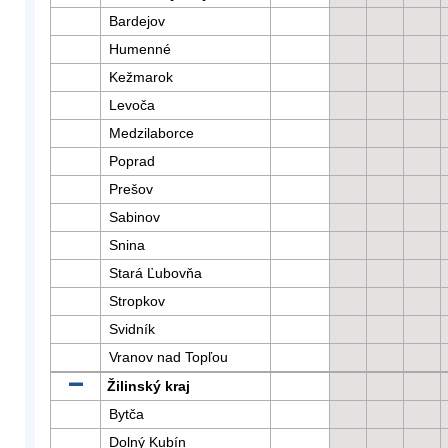
Bardejov
Humenné
Kežmarok
Levoča
Medzilaborce
Poprad
Prešov
Sabinov
Snina
Stará Ľubovňa
Stropkov
Svidník
Vranov nad Topľou
Žilinský kraj
Bytča
Dolný Kubín