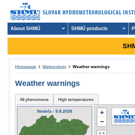
About SHMÚ
SHMÚ products
P
SHM
Homepage
Meteorology
Weather warnings
Weather warnings
All phenomena
High temperatures
Nedeľa - 9.8.2026
+
−