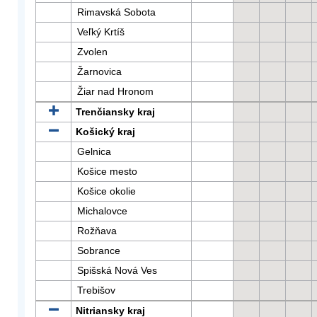
Rimavská Sobota
Veľký Krtíš
Zvolen
Žarnovica
Žiar nad Hronom
Trenčiansky kraj
Košický kraj
Gelnica
Košice mesto
Košice okolie
Michalovce
Rožňava
Sobrance
Spišská Nová Ves
Trebišov
Nitriansky kraj