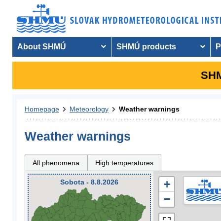
About SHMÚ
SHMÚ products
P
SHM
Homepage
Meteorology
Weather warnings
Weather warnings
All phenomena
High temperatures
Sobota - 8.8.2026
+
−