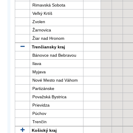
Rimavská Sobota
Veľký Krtíš
Zvolen
Žarnovica
Žiar nad Hronom
Trenčiansky kraj
Bánovce nad Bebravou
Ilava
Myjava
Nové Mesto nad Váhom
Partizánske
Považská Bystrica
Prievidza
Púchov
Trenčín
Košický kraj