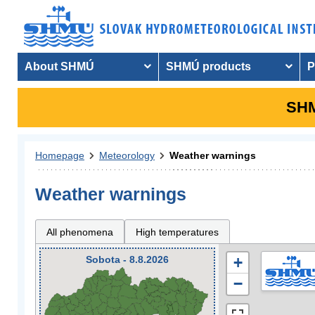
About SHMÚ
SHMÚ products
P
SHM
Homepage
Meteorology
Weather warnings
Weather warnings
All phenomena
High temperatures
Sobota - 8.8.2026
+
−