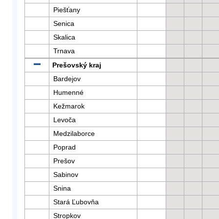
Piešťany
Senica
Skalica
Trnava
Prešovský kraj
Bardejov
Humenné
Kežmarok
Levoča
Medzilaborce
Poprad
Prešov
Sabinov
Snina
Stará Ľubovňa
Stropkov