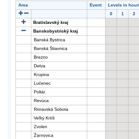
Area
Event
Levels in hour
0
1
2
Bratislavský kraj
Banskobystrický kraj
Banská Bystrica
Banská Štiavnica
Brezno
Detva
Krupina
Lučenec
Poltár
Revúca
Rimavská Sobota
Veľký Krtíš
Zvolen
Žarnovica