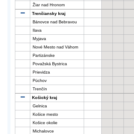
Žiar nad Hronom
Trenčiansky kraj
Bánovce nad Bebravou
Ilava
Myjava
Nové Mesto nad Váhom
Partizánske
Považská Bystrica
Prievidza
Púchov
Trenčín
Košický kraj
Gelnica
Košice mesto
Košice okolie
Michalovce