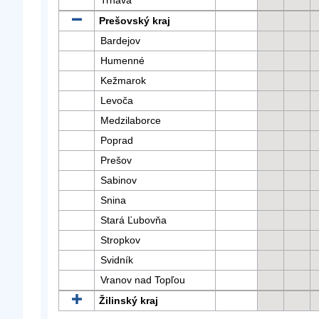
Trnava
Prešovský kraj
Bardejov
Humenné
Kežmarok
Levoča
Medzilaborce
Poprad
Prešov
Sabinov
Snina
Stará Ľubovňa
Stropkov
Svidník
Vranov nad Topľou
Žilinský kraj