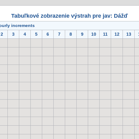
Tabuľkové zobrazenie výstrah pre jav: Dážď
ourly increments
2
3
4
5
6
7
8
9
10
11
12
13