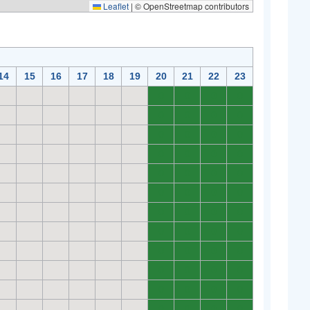
Leaflet
|
© OpenStreetmap contributors
14
15
16
17
18
19
20
21
22
23
0
0
0
0
0
0
0
0
0
0
0
0
0
0
0
0
0
0
0
0
0
0
0
0
0
0
0
0
0
0
0
0
0
0
0
0
0
0
0
0
0
0
0
0
0
0
0
0