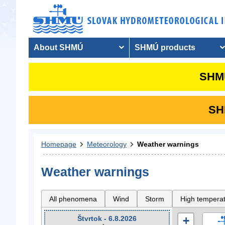
About SHMÚ
SHMÚ products
SHMU
SHM
Homepage
Meteorology
Weather warnings
Weather warnings
All phenomena
Wind
Storm
High tempera
Štvrtok - 6.8.2026
+