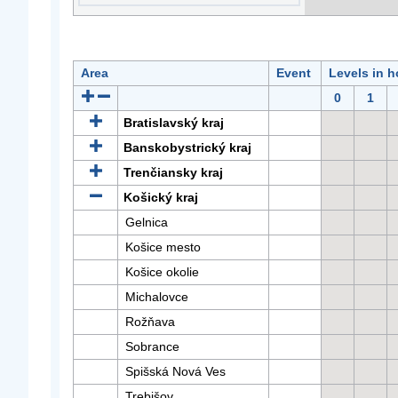
Area
Event
Levels in h
0
1
Bratislavský kraj
Banskobystrický kraj
Trenčiansky kraj
Košický kraj
Gelnica
Košice mesto
Košice okolie
Michalovce
Rožňava
Sobrance
Spišská Nová Ves
Trebišov