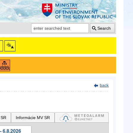
Search
back
 SR
Informácie MV SR
- 6.8.2026