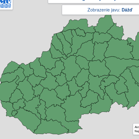
Zobrazenie javu:
Dážď
Akt
Naj