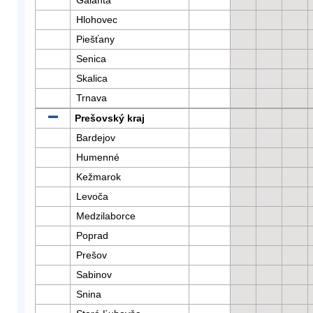
Galanta
Hlohovec
Piešťany
Senica
Skalica
Trnava
Prešovský kraj
Bardejov
Humenné
Kežmarok
Levoča
Medzilaborce
Poprad
Prešov
Sabinov
Snina