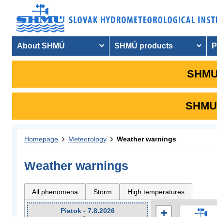
About SHMÚ
SHMÚ products
P
SHMU 
SHMU i
Homepage
Meteorology
Weather warnings
Weather warnings
All phenomena
Storm
High temperatures
Piatok - 7.8.2026
+