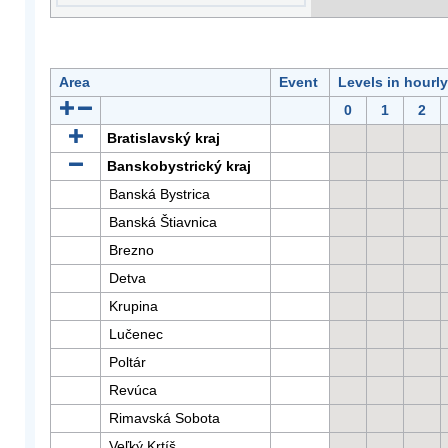
Area
Event
Levels in hourl
0
1
2
Bratislavský kraj
Banskobystrický kraj
Banská Bystrica
Banská Štiavnica
Brezno
Detva
Krupina
Lučenec
Poltár
Revúca
Rimavská Sobota
Veľký Krtíš