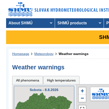
About SHMÚ
SHMÚ products
P
SHM
Homepage
Meteorology
Weather warnings
Weather warnings
All phenomena
High temperatures
Sobota - 8.8.2026
+
−