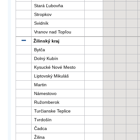
Stará Ľubovňa
Stropkov
Svidník
Vranov nad Topľou
Žilinský kraj
Bytča
Dolný Kubín
Kysucké Nové Mesto
Liptovský Mikuláš
Martin
Námestovo
Ružomberok
Turčianske Teplice
Tvrdošín
Čadca
Žilina