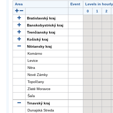
Area
Event
Levels in hourl
0
1
2
Bratislavský kraj
Banskobystrický kraj
Trenčiansky kraj
Košický kraj
Nitriansky kraj
Komárno
Levice
Nitra
Nové Zámky
Topoľčany
Zlaté Moravce
Šaľa
Trnavský kraj
Dunajská Streda