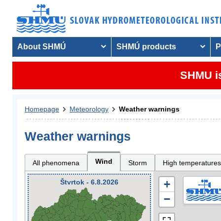
About SHMÚ
SHMÚ products
P
SHMU is
Homepage
Meteorology
Weather warnings
Weather warnings
Wind
All phenomena
Storm
High temperatures
Štvrtok - 6.8.2026
+
−