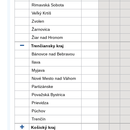
Rimavská Sobota
Veľký Krtíš
Zvolen
Žarnovica
Žiar nad Hronom
Trenčiansky kraj
Bánovce nad Bebravou
Ilava
Myjava
Nové Mesto nad Váhom
Partizánske
Považská Bystrica
Prievidza
Púchov
Trenčín
Košický kraj