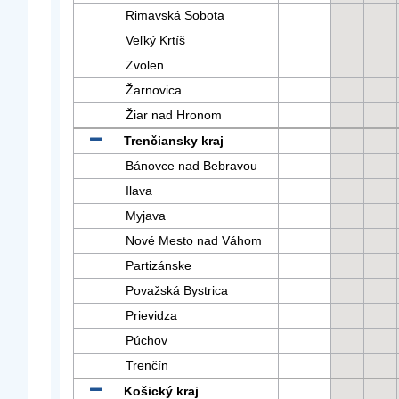
Rimavská Sobota
Veľký Krtíš
Zvolen
Žarnovica
Žiar nad Hronom
Trenčiansky kraj
Bánovce nad Bebravou
Ilava
Myjava
Nové Mesto nad Váhom
Partizánske
Považská Bystrica
Prievidza
Púchov
Trenčín
Košický kraj