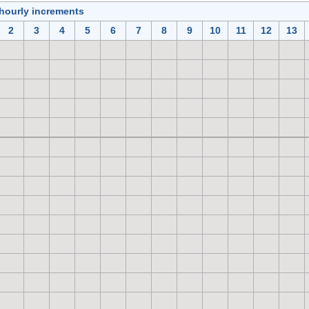
 hourly increments
2
3
4
5
6
7
8
9
10
11
12
13