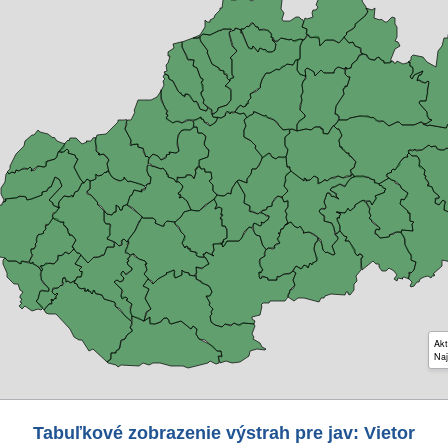
Akt
Naj
Tabuľkové zobrazenie výstrah pre jav: Vietor