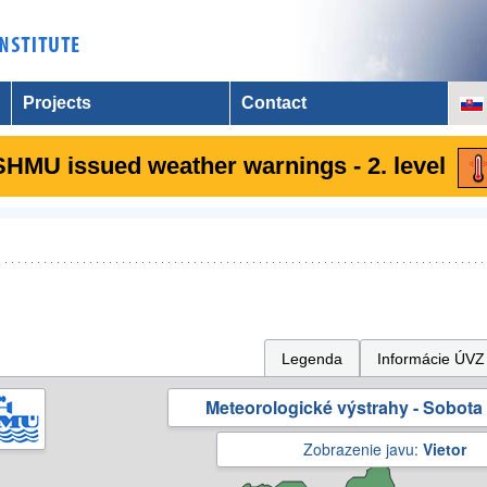
Projects
Contact
SHMU issued weather warnings - 2. level
Legenda
Informácie ÚVZ
Meteorologické výstrahy - Sobota 
Zobrazenie javu:
Vietor