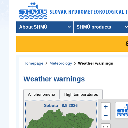
About SHMÚ
SHMÚ products
Homepage
Meteorology
Weather warnings
Weather warnings
All phenomena
High temperatures
Sobota - 8.8.2026
+
−