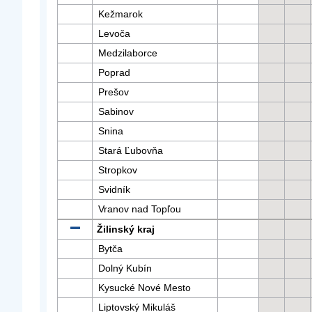
Kežmarok
Levoča
Medzilaborce
Poprad
Prešov
Sabinov
Snina
Stará Ľubovňa
Stropkov
Svidník
Vranov nad Topľou
Žilinský kraj
Bytča
Dolný Kubín
Kysucké Nové Mesto
Liptovský Mikuláš