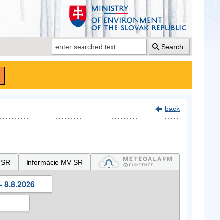
Search
back
 SR
Informácie MV SR
- 8.8.2026