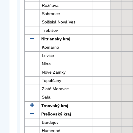
Rožňava
Sobrance
Spišská Nová Ves
Trebišov
Nitriansky kraj
Komárno
Levice
Nitra
Nové Zámky
Topoľčany
Zlaté Moravce
Šaľa
Trnavský kraj
Prešovský kraj
Bardejov
Humenné