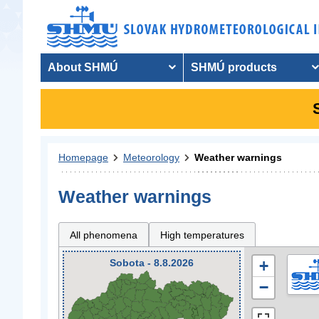
About SHMÚ
SHMÚ products
Homepage
Meteorology
Weather warnings
Weather warnings
All phenomena
High temperatures
Sobota - 8.8.2026
+
−