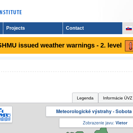
Projects
Contact
SHMU issued weather warnings - 2. level
Legenda
Informácie ÚVZ
Meteorologické výstrahy - Sobota 
Zobrazenie javu:
Vietor