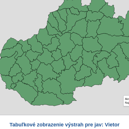
Akt
Naj
Tabuľkové zobrazenie výstrah pre jav: Vietor