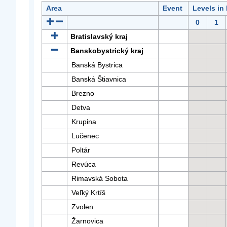
Area
Event
Levels in
0
1
Bratislavský kraj
Banskobystrický kraj
Banská Bystrica
Banská Štiavnica
Brezno
Detva
Krupina
Lučenec
Poltár
Revúca
Rimavská Sobota
Veľký Krtíš
Zvolen
Žarnovica