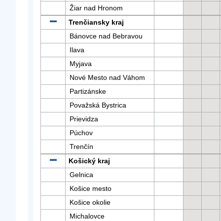
Žiar nad Hronom
Trenčiansky kraj
Bánovce nad Bebravou
Ilava
Myjava
Nové Mesto nad Váhom
Partizánske
Považská Bystrica
Prievidza
Púchov
Trenčín
Košický kraj
Gelnica
Košice mesto
Košice okolie
Michalovce