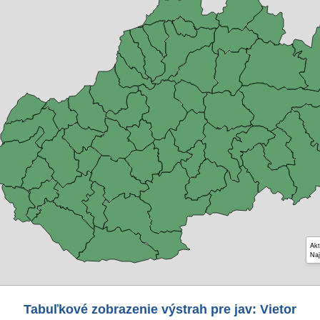
Akt
Naj
Tabuľkové zobrazenie výstrah pre jav: Vietor