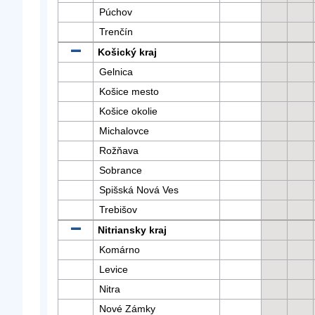
Púchov
Trenčín
Košický kraj
Gelnica
Košice mesto
Košice okolie
Michalovce
Rožňava
Sobrance
Spišská Nová Ves
Trebišov
Nitriansky kraj
Komárno
Levice
Nitra
Nové Zámky