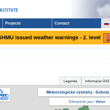
Projects
Contact
SHMU issued weather warnings - 2. level
Legenda
Informácie ÚVZ
Meteorologické výstrahy - Sobota 
Zobrazenie javu:
Vietor