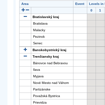
Area
Event
Levels in
0
1
Bratislavský kraj
Bratislava
Malacky
Pezinok
Senec
Banskobystrický kraj
Trenčiansky kraj
Bánovce nad Bebravou
Ilava
Myjava
Nové Mesto nad Váhom
Partizánske
Považská Bystrica
Prievidza