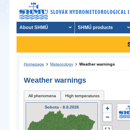
About SHMÚ
SHMÚ products
Homepage
Meteorology
Weather warnings
Weather warnings
All phenomena
High temperatures
Sobota - 8.8.2026
+
−