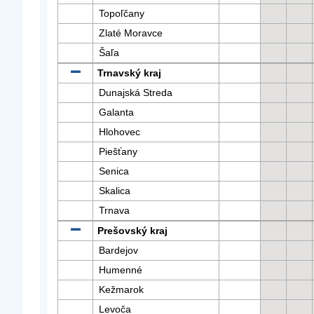
Topoľčany
Zlaté Moravce
Šaľa
Trnavský kraj
Dunajská Streda
Galanta
Hlohovec
Piešťany
Senica
Skalica
Trnava
Prešovský kraj
Bardejov
Humenné
Kežmarok
Levoča