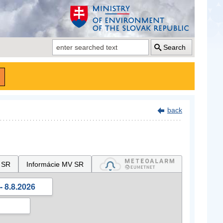
Search
back
 SR
Informácie MV SR
- 8.8.2026