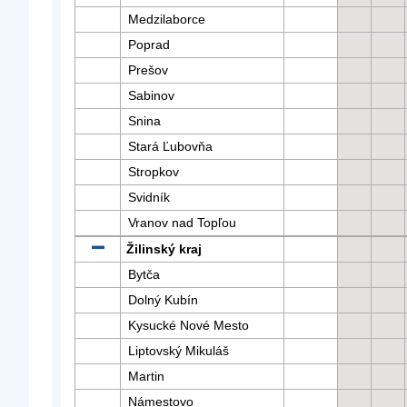
Medzilaborce
Poprad
Prešov
Sabinov
Snina
Stará Ľubovňa
Stropkov
Svidník
Vranov nad Topľou
Žilinský kraj
Bytča
Dolný Kubín
Kysucké Nové Mesto
Liptovský Mikuláš
Martin
Námestovo