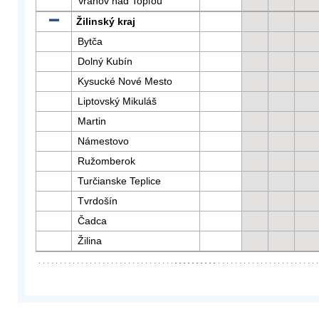
Vranov nad Topľou
Žilinský kraj
Bytča
Dolný Kubín
Kysucké Nové Mesto
Liptovský Mikuláš
Martin
Námestovo
Ružomberok
Turčianske Teplice
Tvrdošín
Čadca
Žilina