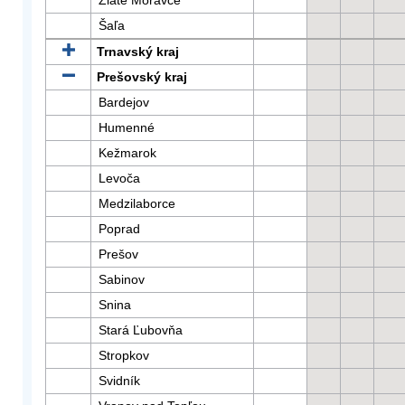
Zlaté Moravce
Šaľa
Trnavský kraj
Prešovský kraj
Bardejov
Humenné
Kežmarok
Levoča
Medzilaborce
Poprad
Prešov
Sabinov
Snina
Stará Ľubovňa
Stropkov
Svidník