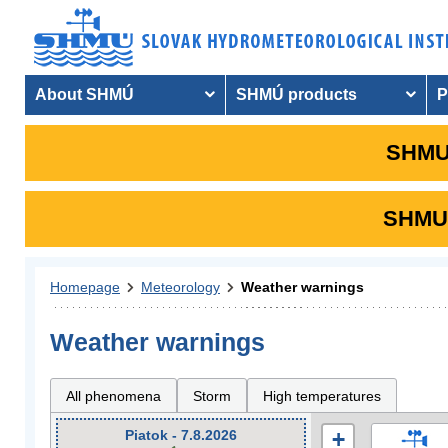
About SHMÚ
SHMÚ products
P
SHMU 
SHMU i
Homepage
Meteorology
Weather warnings
Weather warnings
All phenomena
Storm
High temperatures
Piatok - 7.8.2026
+