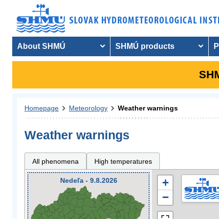
About SHMÚ
SHMÚ products
P
SHM
Homepage
Meteorology
Weather warnings
Weather warnings
All phenomena
High temperatures
Nedeľa - 9.8.2026
+
−