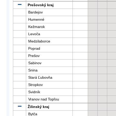
Prešovský kraj
Bardejov
Humenné
Kežmarok
Levoča
Medzilaborce
Poprad
Prešov
Sabinov
Snina
Stará Ľubovňa
Stropkov
Svidník
Vranov nad Topľou
Žilinský kraj
Bytča