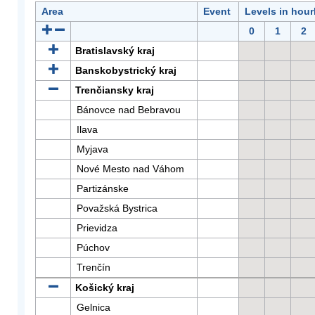
Area
Event
Levels in hour
0
1
2
Bratislavský kraj
Banskobystrický kraj
Trenčiansky kraj
Bánovce nad Bebravou
Ilava
Myjava
Nové Mesto nad Váhom
Partizánske
Považská Bystrica
Prievidza
Púchov
Trenčín
Košický kraj
Gelnica