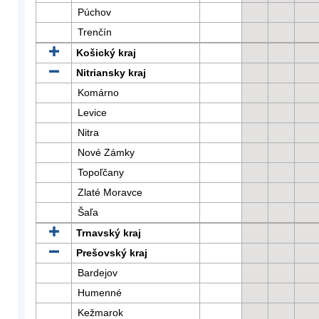
Púchov
Trenčín
Košický kraj
Nitriansky kraj
Komárno
Levice
Nitra
Nové Zámky
Topoľčany
Zlaté Moravce
Šaľa
Trnavský kraj
Prešovský kraj
Bardejov
Humenné
Kežmarok