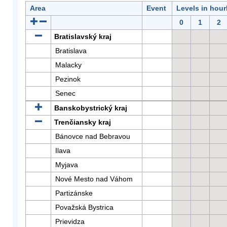
Area
Event
Levels in hour
0
1
2
Bratislavský kraj
Bratislava
Malacky
Pezinok
Senec
Banskobystrický kraj
Trenčiansky kraj
Bánovce nad Bebravou
Ilava
Myjava
Nové Mesto nad Váhom
Partizánske
Považská Bystrica
Prievidza