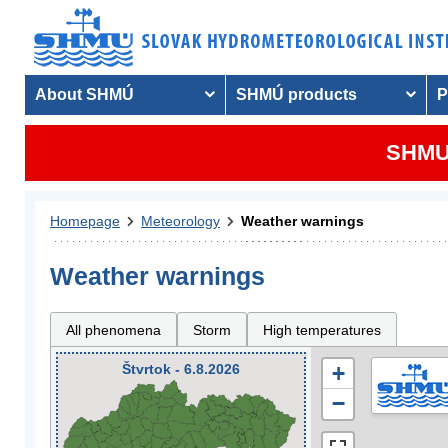
About SHMÚ
SHMÚ products
P
SHMU 
Homepage
Meteorology
Weather warnings
Weather warnings
All phenomena
Storm
High temperatures
Štvrtok - 6.8.2026
+
−