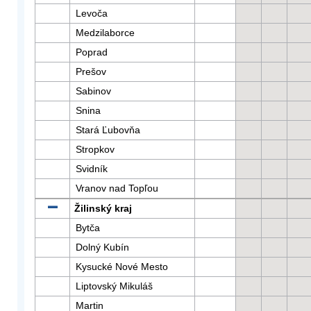
Levoča
Medzilaborce
Poprad
Prešov
Sabinov
Snina
Stará Ľubovňa
Stropkov
Svidník
Vranov nad Topľou
Žilinský kraj
Bytča
Dolný Kubín
Kysucké Nové Mesto
Liptovský Mikuláš
Martin