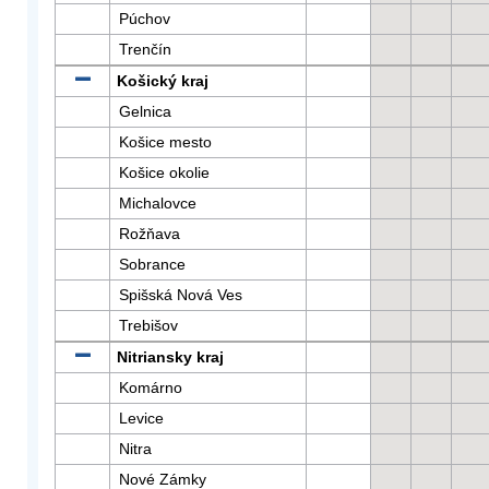
Púchov
Trenčín
Košický kraj
Gelnica
Košice mesto
Košice okolie
Michalovce
Rožňava
Sobrance
Spišská Nová Ves
Trebišov
Nitriansky kraj
Komárno
Levice
Nitra
Nové Zámky