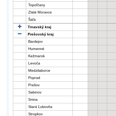
Topoľčany
Zlaté Moravce
Šaľa
Trnavský kraj
Prešovský kraj
Bardejov
Humenné
Kežmarok
Levoča
Medzilaborce
Poprad
Prešov
Sabinov
Snina
Stará Ľubovňa
Stropkov