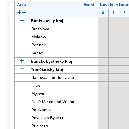
Area
Event
Levels in hour
0
1
2
Bratislavský kraj
Bratislava
Malacky
Pezinok
Senec
Banskobystrický kraj
Trenčiansky kraj
Bánovce nad Bebravou
Ilava
Myjava
Nové Mesto nad Váhom
Partizánske
Považská Bystrica
Prievidza