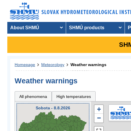
About SHMÚ
SHMÚ products
P
SHM
Homepage
Meteorology
Weather warnings
Weather warnings
All phenomena
High temperatures
Sobota - 8.8.2026
+
−