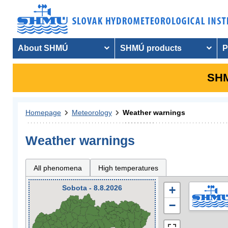
About SHMÚ
SHMÚ products
P
SHM
Homepage
Meteorology
Weather warnings
Weather warnings
All phenomena
High temperatures
Sobota - 8.8.2026
+
−