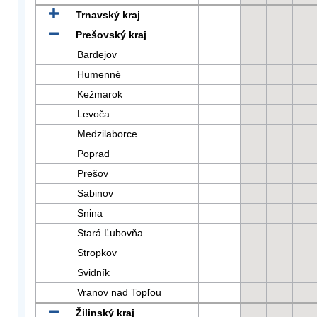
Trnavský kraj
Prešovský kraj
Bardejov
Humenné
Kežmarok
Levoča
Medzilaborce
Poprad
Prešov
Sabinov
Snina
Stará Ľubovňa
Stropkov
Svidník
Vranov nad Topľou
Žilinský kraj