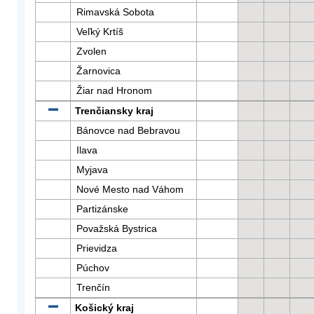
Rimavská Sobota
Veľký Krtíš
Zvolen
Žarnovica
Žiar nad Hronom
Trenčiansky kraj
Bánovce nad Bebravou
Ilava
Myjava
Nové Mesto nad Váhom
Partizánske
Považská Bystrica
Prievidza
Púchov
Trenčín
Košický kraj