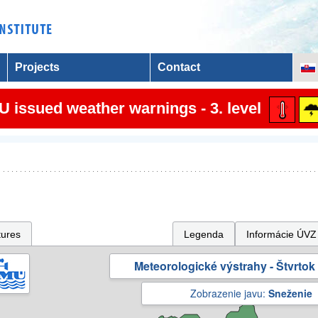
Projects
Contact
 issued weather warnings - 3. level
tures
Legenda
Informácie ÚVZ
Meteorologické výstrahy - Štvrtok 
Zobrazenie javu:
Sneženie