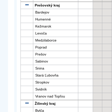
Prešovský kraj
Bardejov
Humenné
Kežmarok
Levoča
Medzilaborce
Poprad
Prešov
Sabinov
Snina
Stará Ľubovňa
Stropkov
Svidník
Vranov nad Topľou
Žilinský kraj
Bytča