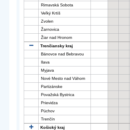
Rimavská Sobota
Veľký Krtíš
Zvolen
Žarnovica
Žiar nad Hronom
Trenčiansky kraj
Bánovce nad Bebravou
Ilava
Myjava
Nové Mesto nad Váhom
Partizánske
Považská Bystrica
Prievidza
Púchov
Trenčín
Košický kraj