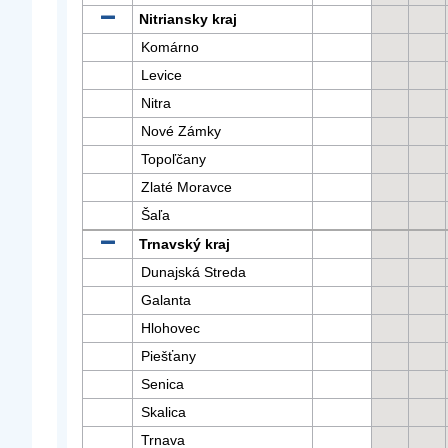
Nitriansky kraj
Komárno
Levice
Nitra
Nové Zámky
Topoľčany
Zlaté Moravce
Šaľa
Trnavský kraj
Dunajská Streda
Galanta
Hlohovec
Piešťany
Senica
Skalica
Trnava