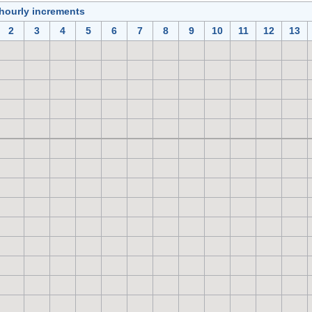
 hourly increments
2
3
4
5
6
7
8
9
10
11
12
13