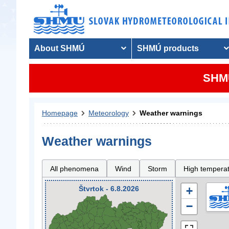
About SHMÚ
SHMÚ products
SHMU
Homepage
Meteorology
Weather warnings
Weather warnings
All phenomena
Wind
Storm
High tempera
Štvrtok - 6.8.2026
+
−