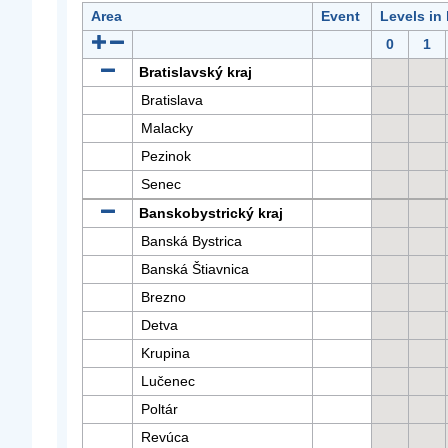
Area
Event
Levels in
0
1
Bratislavský kraj
Bratislava
Malacky
Pezinok
Senec
Banskobystrický kraj
Banská Bystrica
Banská Štiavnica
Brezno
Detva
Krupina
Lučenec
Poltár
Revúca