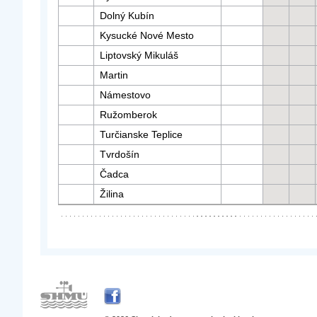
Dolný Kubín
Kysucké Nové Mesto
Liptovský Mikuláš
Martin
Námestovo
Ružomberok
Turčianske Teplice
Tvrdošín
Čadca
Žilina