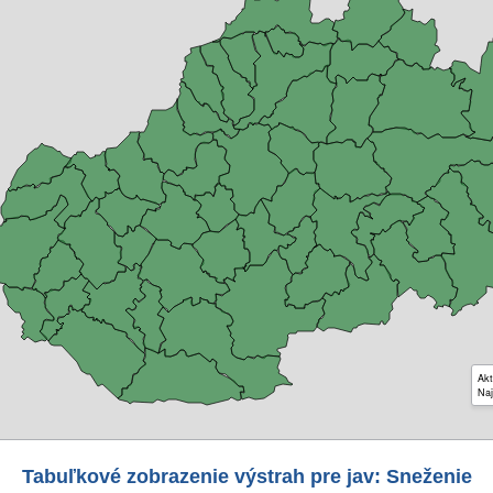
Akt
Naj
Tabuľkové zobrazenie výstrah pre jav: Sneženie